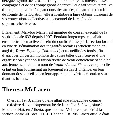
déléguée syndicale. Quand il s’agit de défendre les intérêts de ses
compagnes et de ses compagnons de travail, elle fait toujours preuve
d’une grande volonté et, au cours des années, en tant que membre
de comité de négociation, elle a contribué à faire obtenir plusieurs de
ses conventions collectives au personnel de la chaîne de
supermarchés Metro.
Également, Marylou Mallett est membre du conseil exécutif de la
section locale 633 depuis 1997. Pendant longtemps, elle allait
ensuite être bien active au sein du comité formé par la section locale
en vue de l’élimination des inégalités sociales (officiellement, en
anglais,
Target Equality Committee
) et recueillir des fonds afin
d’appuyer un certain nombre de causes telles que l’œuvre d’une
organisation ayant pour raison d’être de venir concrètement en aide
aux jeunes sans-abri du nom de
Youth Without Shelter
, ce que celle-
ci fait en leur fournissant un logement en cas d’urgence, en leur
donnant des conseils et en leur apportant un véritable soutien sous
d’autres formes.
Theresa McLaren
C’est en 1978, année où elle allait être embauchée comme
caissière dans un supermarché de la chaîne Safeway situé à
Medicine Hat, en Alberta, que Theresa McLaren a adhéré à la
section locale 401 des TUAC Canada. En 1988, alors qu’elle était