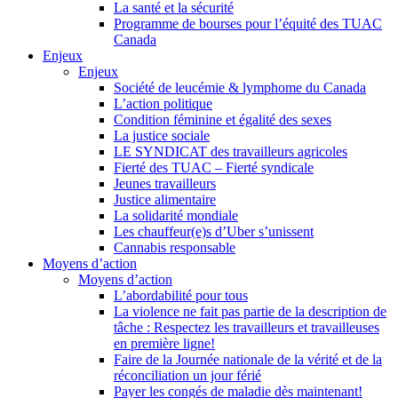
La santé et la sécurité
Programme de bourses pour l’équité des TUAC
Canada
Enjeux
Enjeux
Société de leucémie & lymphome du Canada
L’action politique
Condition féminine et égalité des sexes
La justice sociale
LE SYNDICAT des travailleurs agricoles
Fierté des TUAC – Fierté syndicale
Jeunes travailleurs
Justice alimentaire
La solidarité mondiale
Les chauffeur(e)s d’Uber s’unissent
Cannabis responsable
Moyens d’action
Moyens d’action
L’abordabilité pour tous
La violence ne fait pas partie de la description de
tâche : Respectez les travailleurs et travailleuses
en première ligne!
Faire de la Journée nationale de la vérité et de la
réconciliation un jour férié
Payer les congés de maladie dès maintenant!