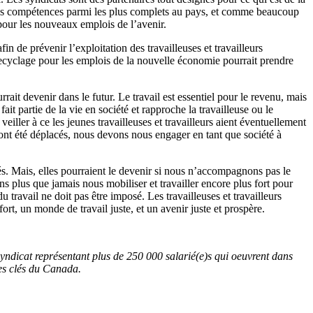
des compétences parmi les plus complets au pays, et comme beaucoup
r pour les nouveaux emplois de l’avenir.
in de prévenir l’exploitation des travailleuses et travailleurs
 recyclage pour les emplois de la nouvelle économie pourrait prendre
rait devenir dans le futur. Le travail est essentiel pour le revenu, mais
it partie de la vie en société et rapproche la travailleuse ou le
veiller à ce les jeunes travailleuses et travailleurs aient éventuellement
i ont été déplacés, nous devons nous engager en tant que société à
tés. Mais, elles pourraient le devenir si nous n’accompagnons pas le
ns plus que jamais nous mobiliser et travailler encore plus fort pour
 travail ne doit pas être imposé. Les travailleuses et travailleurs
ort, un monde de travail juste, et un avenir juste et prospère.
yndicat représentant plus de 250 000 salarié(e)s qui oeuvrent dans
ues clés du Canada.