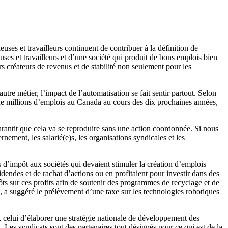
uses et travailleurs continuent de contribuer à la définition de
euses et travailleurs et d’une société qui produit de bons emplois bien
rs créateurs de revenus et de stabilité non seulement pour les
re métier, l’impact de l’automatisation se fait sentir partout. Selon
e de millions d’emplois au Canada au cours des dix prochaines années,
rantit que cela va se reproduire sans une action coordonnée. Si nous
rnement, les salarié(e)s, les organisations syndicales et les
its d’impôt aux sociétés qui devaient stimuler la création d’emplois
dendes et de rachat d’actions ou en profitaient pour investir dans des
pôts sur ces profits afin de soutenir des programmes de recyclage et de
ft, a suggéré le prélèvement d’une taxe sur les technologies robotiques
 celui d’élaborer une stratégie nationale de développement des
Les syndicats sont des partenaires tout désignés pour ce qui est de la