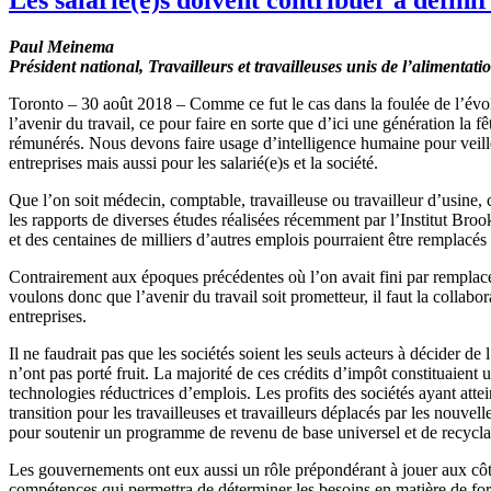
Paul Meinema
Président national, Travailleurs et travailleuses unis de l’alimen
Toronto – 30 août 2018 – Comme ce fut le cas dans la foulée de l’évolut
l’avenir du travail, ce pour faire en sorte que d’ici une génération la 
rémunérés. Nous devons faire usage d’intelligence humaine pour veiller à
entreprises mais aussi pour les salarié(e)s et la société.
Que l’on soit médecin, comptable, travailleuse ou travailleur d’usine,
les rapports de diverses études réalisées récemment par l’Institut Bro
et des centaines de milliers d’autres emplois pourraient être remplacé
Contrairement aux époques précédentes où l’on avait fini par remplace
voulons donc que l’avenir du travail soit prometteur, il faut la collabor
entreprises.
Il ne faudrait pas que les sociétés soient les seuls acteurs à décider de
n’ont pas porté fruit. La majorité de ces crédits d’impôt constituaient
technologies réductrices d’emplois. Les profits des sociétés ayant atte
transition pour les travailleuses et travailleurs déplacés par les nouv
pour soutenir un programme de revenu de base universel et de recycl
Les gouvernements ont eux aussi un rôle prépondérant à jouer aux côté
compétences qui permettra de déterminer les besoins en matière de form