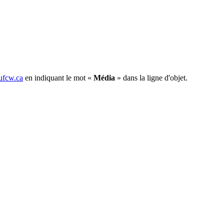
fcw.ca
en indiquant le mot «
Média
» dans la ligne d'objet.