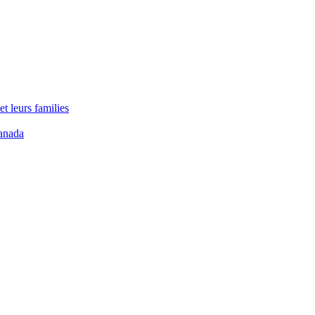
t leurs families
anada