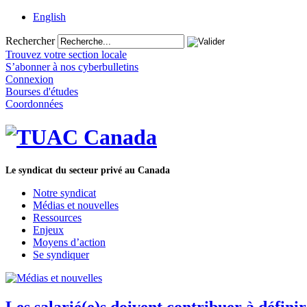
English
Rechercher
Trouvez votre section locale
S’abonner à nos cyberbulletins
Connexion
Bourses d'études
Coordonnées
Le syndicat du secteur privé au Canada
Notre syndicat
Médias et nouvelles
Ressources
Enjeux
Moyens d’action
Se syndiquer
Les salarié(e)s doivent contribuer à définir