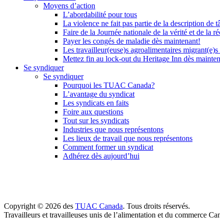
Moyens d’action
L’abordabilité pour tous
La violence ne fait pas partie de la description de t
Faire de la Journée nationale de la vérité et de la ré
Payer les congés de maladie dès maintenant!
Les travailleur(euse)s agroalimentaires migrant(e)s
Mettez fin au lock-out du Heritage Inn dès mainte
Se syndiquer
Se syndiquer
Pourquoi les TUAC Canada?
L’avantage du syndicat
Les syndicats en faits
Foire aux questions
Tout sur les syndicats
Industries que nous représentons
Les lieux de travail que nous représentons
Comment former un syndicat
Adhérez dès aujourd’hui
Copyright © 2026 des
TUAC Canada
. Tous droits réservés.
Travailleurs et travailleuses unis de l’alimentation et du commerce Ca