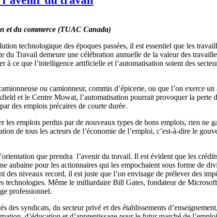
tation et du commerce (TUAC Canada)
ion technologique des époques passées, il est essentiel que les travaille
fête du Travail demeure une célébration annuelle de la valeur des travaill
 ce que l’intelligence artificielle et l’automatisation soient des secteu
 camionneuse ou camionneur, commis d’épicerie, ou que l’on exerce un aut
okfield et le Centre Mowat, l’automatisation pourrait provoquer la pert
s par des emplois précaires de courte durée.
r les emplois perdus par de nouveaux types de bons emplois, rien ne ga
ation de tous les acteurs de l’économie de l’emploi, c’est-à-dire le gouve
 l’orientation que prendra l’avenir du travail. Il est évident que les créd
 une aubaine pour les actionnaires qui les empochaient sous forme de divi
int des niveaux record, il est juste que l’on envisage de prélever des im
elles technologies. Même le milliardaire Bill Gates, fondateur de Microso
age professionnel.
s des syndicats, du secteur privé et des établissements d’enseignement,
ation, d’éducation et d’apprentissage pour le futur marché de l’emploi. 