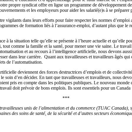
 notre propre syndicat offre en ligne un programme de développement 
 gouvernements et les employeurs pour aider les salarié(e)s à se prépare
e vigilants dans leurs efforts pour faire respecter les normes d’emploi af
programmes de formation liés à l’assurance-emploi, d’autant plus que le
à la situation telle qu’elle se présente à l’heure actuelle et qu’elle pour
 tout comme la famille et la santé, pour mener une vie saine. Le travail fa
omatisation et au recours à l’intelligence artificielle, nous devons aussi 
resser dans leur carrière. Quant aux travailleuses et travailleurs âgés qu
fets de l’automatisation.
tificielle deviennent des forces destructrices d’emplois et de collectivi
e soin d’en décider. En tant que travailleuses et travailleurs, nous devo
es soient pris en compte dans les politiques publiques. Le nouveau monde du
ravail doit prévoir de bons emplois. Ils sont essentiels pour un Canada f
***
t travailleuses unis de l’alimentation et du commerce (TUAC Canada), s
maines des soins de santé, de la sécurité et d’autres secteurs économiq