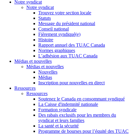
Notre syndicat
Notre syndicat
Trouvez votre section locale
Statuts
Message du président national
Conseil national
Fièrement syndiqué(e)
Histoire
Rapport annuel des TUAC Canada
Normes graphiques
L’adhésion aux TUAC Canada
Médias et nouvelles
Médias et nouvelles
Nouvelles
Médias
Inscription pour nouvelles en direct
Ressources
Ressources
Soutenez le Canada en consommant syndiqué
La Caisse d'indemnité nationale
Formation syndicale
Des rabais exclusifs pour les membres du
syndicat et leurs families
La santé et la sécurité
Programme de bourses pour l’équité des TUAC