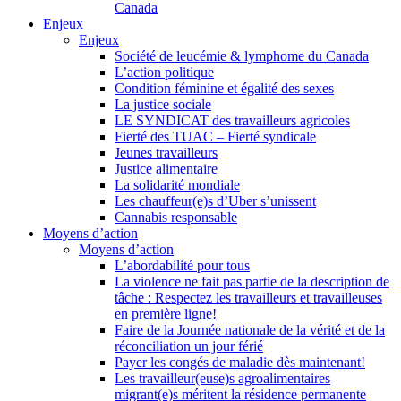
Canada
Enjeux
Enjeux
Société de leucémie & lymphome du Canada
L’action politique
Condition féminine et égalité des sexes
La justice sociale
LE SYNDICAT des travailleurs agricoles
Fierté des TUAC – Fierté syndicale
Jeunes travailleurs
Justice alimentaire
La solidarité mondiale
Les chauffeur(e)s d’Uber s’unissent
Cannabis responsable
Moyens d’action
Moyens d’action
L’abordabilité pour tous
La violence ne fait pas partie de la description de
tâche : Respectez les travailleurs et travailleuses
en première ligne!
Faire de la Journée nationale de la vérité et de la
réconciliation un jour férié
Payer les congés de maladie dès maintenant!
Les travailleur(euse)s agroalimentaires
migrant(e)s méritent la résidence permanente