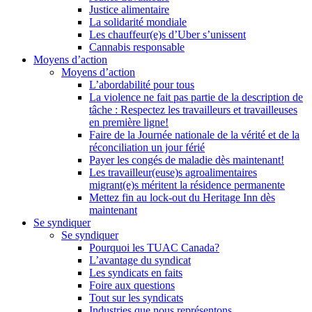
Justice alimentaire
La solidarité mondiale
Les chauffeur(e)s d’Uber s’unissent
Cannabis responsable
Moyens d’action
Moyens d’action
L’abordabilité pour tous
La violence ne fait pas partie de la description de
tâche : Respectez les travailleurs et travailleuses
en première ligne!
Faire de la Journée nationale de la vérité et de la
réconciliation un jour férié
Payer les congés de maladie dès maintenant!
Les travailleur(euse)s agroalimentaires
migrant(e)s méritent la résidence permanente
Mettez fin au lock-out du Heritage Inn dès
maintenant
Se syndiquer
Se syndiquer
Pourquoi les TUAC Canada?
L’avantage du syndicat
Les syndicats en faits
Foire aux questions
Tout sur les syndicats
Industries que nous représentons