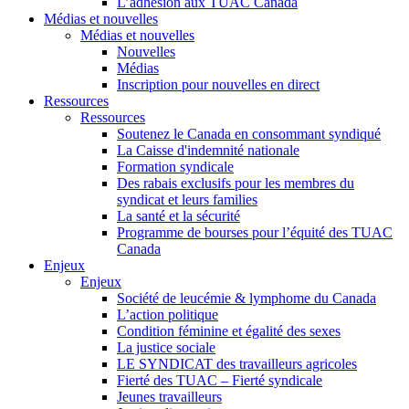
L’adhésion aux TUAC Canada
Médias et nouvelles
Médias et nouvelles
Nouvelles
Médias
Inscription pour nouvelles en direct
Ressources
Ressources
Soutenez le Canada en consommant syndiqué
La Caisse d'indemnité nationale
Formation syndicale
Des rabais exclusifs pour les membres du
syndicat et leurs families
La santé et la sécurité
Programme de bourses pour l’équité des TUAC
Canada
Enjeux
Enjeux
Société de leucémie & lymphome du Canada
L’action politique
Condition féminine et égalité des sexes
La justice sociale
LE SYNDICAT des travailleurs agricoles
Fierté des TUAC – Fierté syndicale
Jeunes travailleurs