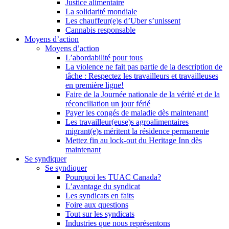
Justice alimentaire
La solidarité mondiale
Les chauffeur(e)s d’Uber s’unissent
Cannabis responsable
Moyens d’action
Moyens d’action
L’abordabilité pour tous
La violence ne fait pas partie de la description de
tâche : Respectez les travailleurs et travailleuses
en première ligne!
Faire de la Journée nationale de la vérité et de la
réconciliation un jour férié
Payer les congés de maladie dès maintenant!
Les travailleur(euse)s agroalimentaires
migrant(e)s méritent la résidence permanente
Mettez fin au lock-out du Heritage Inn dès
maintenant
Se syndiquer
Se syndiquer
Pourquoi les TUAC Canada?
L’avantage du syndicat
Les syndicats en faits
Foire aux questions
Tout sur les syndicats
Industries que nous représentons