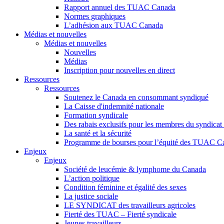
Rapport annuel des TUAC Canada
Normes graphiques
L’adhésion aux TUAC Canada
Médias et nouvelles
Médias et nouvelles
Nouvelles
Médias
Inscription pour nouvelles en direct
Ressources
Ressources
Soutenez le Canada en consommant syndiqué
La Caisse d'indemnité nationale
Formation syndicale
Des rabais exclusifs pour les membres du syndicat e
La santé et la sécurité
Programme de bourses pour l’équité des TUAC C
Enjeux
Enjeux
Société de leucémie & lymphome du Canada
L’action politique
Condition féminine et égalité des sexes
La justice sociale
LE SYNDICAT des travailleurs agricoles
Fierté des TUAC – Fierté syndicale
Jeunes travailleurs