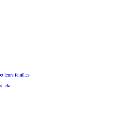
t leurs families
anada