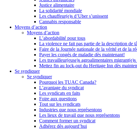
Justice alimentaire
La solidarité mondiale
Les chauffeur(e)s d’Uber s’unissent
Cannabis responsable
Moyens d’action
Moyens d’action
L’abordabilité pour tous
La violence ne fait pas partie de la description de t
Faire de la Journée nationale de la vérité et de la ré
Payer les congés de maladie dès maintenant!
Les travailleur(euse)s agroalimentaires migrant(e)s
Mettez fin au lock-out du Heritage Inn dès mainte
Se syndiquer
Se syndiquer
Pourquoi les TUAC Canada?
L’avantage du syndicat
Les syndicats en faits
Foire aux questions
Tout sur les syndicats
Industries que nous représentons
Les lieux de travail que nous représentons
Comment former un syndicat
Adhérez dès aujourd’hui