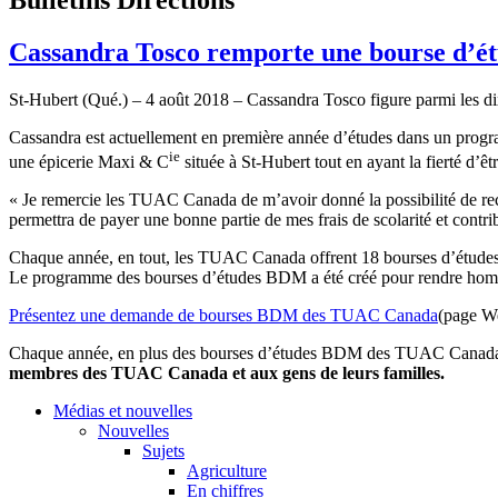
Cassandra Tosco remporte une bourse d
St-Hubert (Qué.) – 4 août 2018 – Cassandra Tosco figure parmi les
Cassandra est actuellement en première année d’études dans un progr
ie
une épicerie Maxi & C
située à St-Hubert tout en ayant la fierté d’ê
« Je remercie les TUAC Canada de m’avoir donné la possibilité de rec
permettra de payer une bonne partie de mes frais de scolarité et contrib
Chaque année, en tout, les TUAC Canada offrent 18 bourses d’études a
Le programme des bourses d’études BDM a été créé pour rendre hom
Présentez une demande de bourses BDM des TUAC Canada
(page We
Chaque année, en plus des bourses d’études BDM des TUAC Canada, 
membres des TUAC Canada et aux gens de leurs familles.
Médias et nouvelles
Nouvelles
Sujets
Agriculture
En chiffres