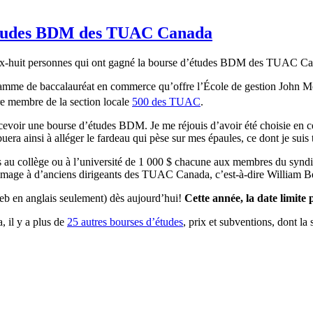
’études BDM des TUAC Canada
 dix-huit personnes qui ont gagné la bourse d’études BDM des TUAC C
amme de baccalauréat en commerce qu’offre l’École de gestion John Mol
tre membre de la section locale
500 des TUAC
.
evoir une bourse d’études BDM. Je me réjouis d’avoir été choisie en c
uera ainsi à alléger le fardeau qui pèse sur mes épaules, ce dont je suis 
u collège ou à l’université de 1 000 $ chacune aux membres du syndicat
mage à d’anciens dirigeants des TUAC Canada, c’est-à-dire William 
b en anglais seulement) dès aujourd’hui!
Cette année, la date limite
il y a plus de
25 autres bourses d’études
, prix et subventions, dont la