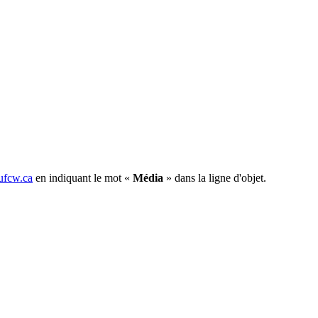
fcw.ca
en indiquant le mot «
Média
» dans la ligne d'objet.