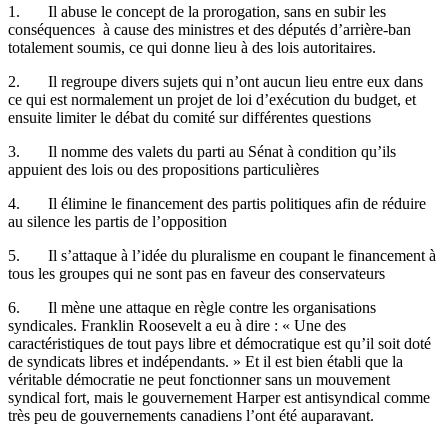
1. Il abuse le concept de la prorogation, sans en
subir
les
conséquences
à
cause des
ministres
et des
députés
d’arrière-ban
totalement
soumis
,
ce
qui
donne
lieu
à
des
lois
autoritaires
.
2. Il
regroupe
divers
sujets
qui
n’ont
aucun
lieu
entre
eux
dans
ce
qui
est
normalement
un
projet
de
loi
d’exécution
du budget, et
ensuite
limiter le
débat
du
comité
sur
différentes
questions
3. Il
nomme
des valets du
parti
au
Sénat
à
condition
qu’ils
appuient
des
lois
ou
des propositions
particulières
4. Il
élimine
le
financement
des
partis
politiques
afin
de
réduire
au silence les
partis
de
l’opposition
5. Il
s’attaque
à
l’idée
du
pluralisme
en
coupant
le
financement
à
tous
les
groupes
qui ne
sont
pas en
faveur
des
conservateurs
6. Il
mène
une
attaque
en
règle
contre
les
organisations
syndicales
. Franklin Roosevelt a
eu
à
dire : «
Une
des
caractéristiques
de tout pays
libre
et
démocratique
est
qu’il
soit
doté
de
syndicats
libres
et
indépendants
. » Et
il
est
bien
établi
que
la
véritable
démocratie
ne
peut
fonctionner
sans un
mouvement
syndical
fort,
mais
le
gouvernement
Harper
est
antisyndical
comme
très
peu
de
gouvernements
canadiens
l’ont
été
auparavant
.