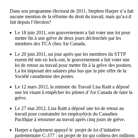
Dans
son
programme
électoral
de 2011, Stephen Harper
n’a
fait
aucune
mention de la
réforme
du
droit
du travail,
mais
qu’a-t-il
fait
depuis
l’élection
?
Le 18
juin
2011, son
gouvernement
a fait voter
une
loi
pour
mettre
fin
à
une
grève
de
deux
jours
déclenchée
par les
membres
des
TCA
chez
Air Canada.
Le 20
juin
2011, un jour
après
que
les
membres
du
STTP
eurent
été
mis
en lock-out, le
gouvernement
a fait voter
une
loi
de
retour
au travail pour
mettre
fin
à
la
grève
des
postiers
.
La
loi
imposait
des
salaires
plus bas
que
la
pire
offre
de la
Société
canadienne
des
postes
.
Le 12 mars 2012, la
ministre
du Travail Lisa
Raitt
a
déposé
une
loi
visant
à
empêcher
les
pilotes
d’Air
Canada de faire la
grève
.
Le 27
mai
2012, Lisa
Raitt
a
déposé
une
loi
de
retour
au
travail pour
contraindre
les
employé
(e)s du
Canadien
Pacifique
à
retourner
au travail
après
cinq
jours
de
grève
.
Harper a
également
appuyé
le
projet
de
loi
d’initiative
parlementaire
C-377 : un
projet
de
loi
qui
coûtera
des millions