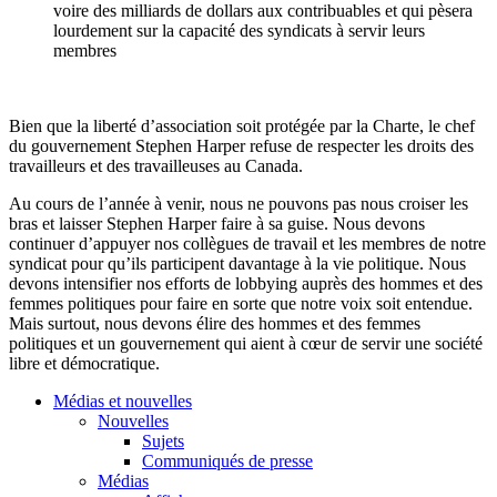
voire
des milliards de dollars aux
contribuables
et qui
pèsera
lourdement
sur
la
capacité
des
syndicats
à
servir
leurs
membres
Bien
que
la
liberté
d’association
soit
protégée
par la
Charte
, le chef
du
gouvernement
Stephen Harper refuse de respecter les
droits
des
travailleurs
et des
travailleuses
au Canada.
Au
cours
de
l’année
à
venir
,
nous
ne
pouvons
pas
nous
croiser
les
bras et
laisser
Stephen Harper faire
à
sa
guise.
Nous
devons
continuer
d’appuyer
nos
collègues
de travail et les
membres
de
notre
syndicat
pour
qu’ils
participent
davantage
à
la vie
politique
.
Nous
devons
intensifier nos efforts de lobbying
auprès
des
hommes
et des
femmes
politiques
pour faire en
sorte
que
notre
voix
soit
entendue
.
Mais
surtout
,
nous
devons
élire
des
hommes
et des femmes
politiques
et un
gouvernement
qui
aient
à
cœur
de
servir
une
société
libre
et
démocratique
.
Médias et nouvelles
Nouvelles
Sujets
Communiqués de presse
Médias