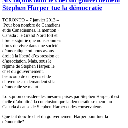
Stephen Harper tue la démocratie
TORONTO – 7
janvier
2013 –
Pour bon
nombre
de
Canadiens
et de
Canadiennes
, la mention «
Canada : le Grand
Nord
fort et
libre
»
signifie
que
nous
sommes
libres
de vivre
dans
une
société
démocratique
où
nous
avons
droit
à
la
liberté
d’expression
et
d’association
.
Mais
,
sous
le
régime
de Stephen Harper, le
chef du
gouvernement
,
beaucoup
de
citoyens
et de
citoyennes
se
demandent
si
la
démocratie
se
meurt
.
Lorsqu’on
considère
les
mesures
prises par Stephen Harper,
il
est
facile
d’aboutir
à
la conclusion
que
la
démocratie
se
meurt
au
Canada
à
cause de Stephen Harper et des
conservateurs
.
Que
fait
donc
le chef du
gouvernement
Harper pour
tuer
la
démocratie
?