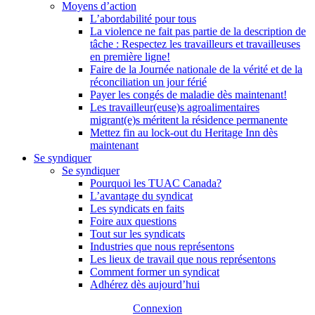
Moyens d’action
L’abordabilité pour tous
La violence ne fait pas partie de la description de
tâche : Respectez les travailleurs et travailleuses
en première ligne!
Faire de la Journée nationale de la vérité et de la
réconciliation un jour férié
Payer les congés de maladie dès maintenant!
Les travailleur(euse)s agroalimentaires
migrant(e)s méritent la résidence permanente
Mettez fin au lock-out du Heritage Inn dès
maintenant
Se syndiquer
Se syndiquer
Pourquoi les TUAC Canada?
L’avantage du syndicat
Les syndicats en faits
Foire aux questions
Tout sur les syndicats
Industries que nous représentons
Les lieux de travail que nous représentons
Comment former un syndicat
Adhérez dès aujourd’hui
Connexion