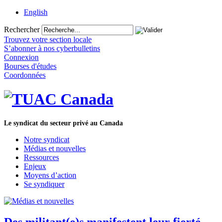
English
Rechercher
Trouvez votre section locale
S’abonner à nos cyberbulletins
Connexion
Bourses d'études
Coordonnées
Le syndicat du secteur privé au Canada
Notre syndicat
Médias et nouvelles
Ressources
Enjeux
Moyens d’action
Se syndiquer
Des militant(e)s manifestent leur fierté