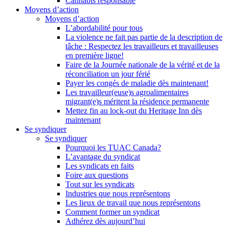
Cannabis responsable
Moyens d’action
Moyens d’action
L’abordabilité pour tous
La violence ne fait pas partie de la description de
tâche : Respectez les travailleurs et travailleuses
en première ligne!
Faire de la Journée nationale de la vérité et de la
réconciliation un jour férié
Payer les congés de maladie dès maintenant!
Les travailleur(euse)s agroalimentaires
migrant(e)s méritent la résidence permanente
Mettez fin au lock-out du Heritage Inn dès
maintenant
Se syndiquer
Se syndiquer
Pourquoi les TUAC Canada?
L’avantage du syndicat
Les syndicats en faits
Foire aux questions
Tout sur les syndicats
Industries que nous représentons
Les lieux de travail que nous représentons
Comment former un syndicat
Adhérez dès aujourd’hui