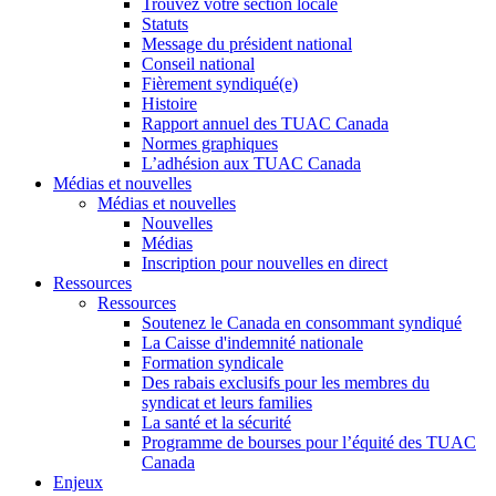
Trouvez votre section locale
Statuts
Message du président national
Conseil national
Fièrement syndiqué(e)
Histoire
Rapport annuel des TUAC Canada
Normes graphiques
L’adhésion aux TUAC Canada
Médias et nouvelles
Médias et nouvelles
Nouvelles
Médias
Inscription pour nouvelles en direct
Ressources
Ressources
Soutenez le Canada en consommant syndiqué
La Caisse d'indemnité nationale
Formation syndicale
Des rabais exclusifs pour les membres du
syndicat et leurs families
La santé et la sécurité
Programme de bourses pour l’équité des TUAC
Canada
Enjeux