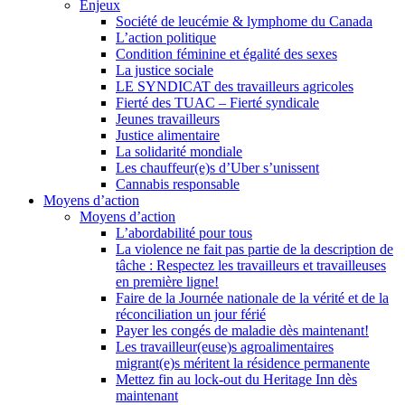
Enjeux
Société de leucémie & lymphome du Canada
L’action politique
Condition féminine et égalité des sexes
La justice sociale
LE SYNDICAT des travailleurs agricoles
Fierté des TUAC – Fierté syndicale
Jeunes travailleurs
Justice alimentaire
La solidarité mondiale
Les chauffeur(e)s d’Uber s’unissent
Cannabis responsable
Moyens d’action
Moyens d’action
L’abordabilité pour tous
La violence ne fait pas partie de la description de
tâche : Respectez les travailleurs et travailleuses
en première ligne!
Faire de la Journée nationale de la vérité et de la
réconciliation un jour férié
Payer les congés de maladie dès maintenant!
Les travailleur(euse)s agroalimentaires
migrant(e)s méritent la résidence permanente
Mettez fin au lock-out du Heritage Inn dès
maintenant