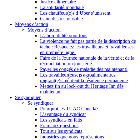
Justice alimentaire
La solidarité mondiale
Les chauffeur(e)s d’Uber s’unissent
Cannabis responsable
Moyens d’action
Moyens d’action
L’abordabilité pour tous
La violence ne fait pas partie de la description de
tâche : Respectez les travailleurs et travailleuses
en première ligne!
Faire de la Journée nationale de la vérité et de la
réconciliation un jour férié
Payer les congés de maladie dès maintenant!
Les travailleur(euse)s agroalimentaires
migrant(e)s méritent la résidence permanente
Mettez fin au lock-out du Heritage Inn dès
maintenant
Se syndiquer
Se syndiquer
Pourquoi les TUAC Canada?
L’avantage du syndicat
Les syndicats en faits
Foire aux questions
Tout sur les syndicats
Industries que nous représentons