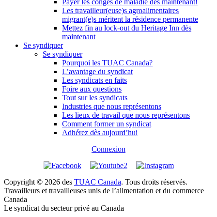
Payer les congés de maladie dès maintenant!
Les travailleur(euse)s agroalimentaires
migrant(e)s méritent la résidence permanente
Mettez fin au lock-out du Heritage Inn dès
maintenant
Se syndiquer
Se syndiquer
Pourquoi les TUAC Canada?
L’avantage du syndicat
Les syndicats en faits
Foire aux questions
Tout sur les syndicats
Industries que nous représentons
Les lieux de travail que nous représentons
Comment former un syndicat
Adhérez dès aujourd’hui
Connexion
Copyright © 2026 des
TUAC Canada
. Tous droits réservés.
Travailleurs et travailleuses unis de l’alimentation et du commerce
Canada
Le syndicat du secteur privé au Canada