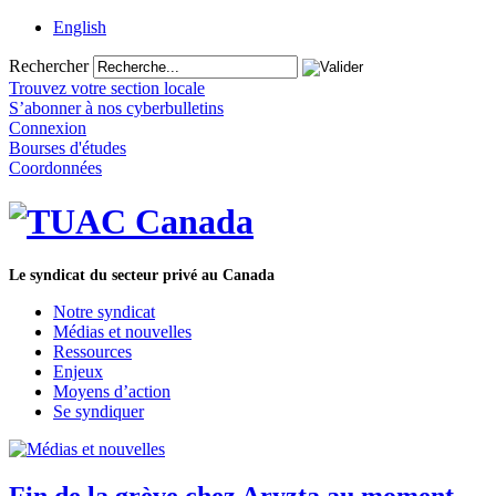
English
Rechercher
Trouvez votre section locale
S’abonner à nos cyberbulletins
Connexion
Bourses d'études
Coordonnées
Le syndicat du secteur privé au Canada
Notre syndicat
Médias et nouvelles
Ressources
Enjeux
Moyens d’action
Se syndiquer
Fin de la grève chez Aryzta au moment