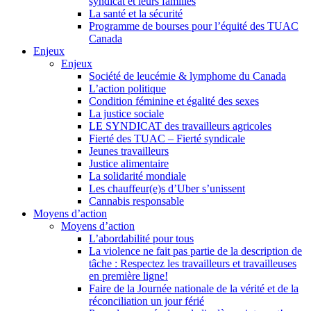
syndicat et leurs families
La santé et la sécurité
Programme de bourses pour l’équité des TUAC
Canada
Enjeux
Enjeux
Société de leucémie & lymphome du Canada
L’action politique
Condition féminine et égalité des sexes
La justice sociale
LE SYNDICAT des travailleurs agricoles
Fierté des TUAC – Fierté syndicale
Jeunes travailleurs
Justice alimentaire
La solidarité mondiale
Les chauffeur(e)s d’Uber s’unissent
Cannabis responsable
Moyens d’action
Moyens d’action
L’abordabilité pour tous
La violence ne fait pas partie de la description de
tâche : Respectez les travailleurs et travailleuses
en première ligne!
Faire de la Journée nationale de la vérité et de la
réconciliation un jour férié