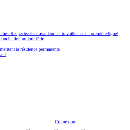
âche : Respectez les travailleurs et travailleuses en première ligne!
conciliation un jour férié
 méritent la résidence permanente
nant
Connexion