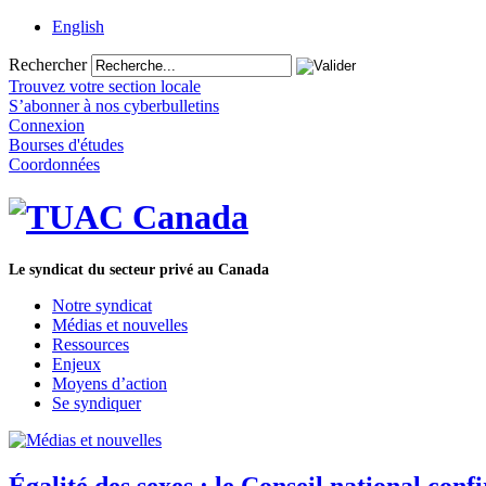
English
Rechercher
Trouvez votre section locale
S’abonner à nos cyberbulletins
Connexion
Bourses d'études
Coordonnées
Le syndicat du secteur privé au Canada
Notre syndicat
Médias et nouvelles
Ressources
Enjeux
Moyens d’action
Se syndiquer
Égalité des sexes : le Conseil national con