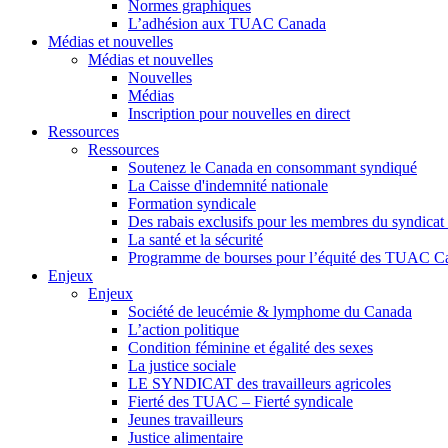
Normes graphiques
L’adhésion aux TUAC Canada
Médias et nouvelles
Médias et nouvelles
Nouvelles
Médias
Inscription pour nouvelles en direct
Ressources
Ressources
Soutenez le Canada en consommant syndiqué
La Caisse d'indemnité nationale
Formation syndicale
Des rabais exclusifs pour les membres du syndicat e
La santé et la sécurité
Programme de bourses pour l’équité des TUAC C
Enjeux
Enjeux
Société de leucémie & lymphome du Canada
L’action politique
Condition féminine et égalité des sexes
La justice sociale
LE SYNDICAT des travailleurs agricoles
Fierté des TUAC – Fierté syndicale
Jeunes travailleurs
Justice alimentaire