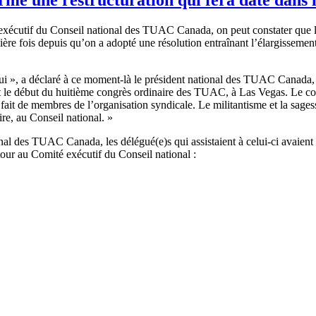
xécutif du Conseil national des TUAC Canada, on peut constater que l’
ère fois depuis qu’on a adopté une résolution entraînant l’élargissement
’hui », a déclaré à ce moment-là le président national des TUAC Canada
t le début du huitième congrès ordinaire des TUAC, à Las Vegas. Le con
ait de membres de l’organisation syndicale. Le militantisme et la sages
ire, au Conseil national. »
al des TUAC Canada, les délégué(e)s qui assistaient à celui-ci avaient a
tour au Comité exécutif du Conseil national :