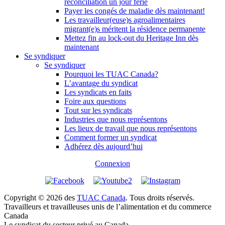
réconciliation un jour férié
Payer les congés de maladie dès maintenant!
Les travailleur(euse)s agroalimentaires
migrant(e)s méritent la résidence permanente
Mettez fin au lock-out du Heritage Inn dès
maintenant
Se syndiquer
Se syndiquer
Pourquoi les TUAC Canada?
L’avantage du syndicat
Les syndicats en faits
Foire aux questions
Tout sur les syndicats
Industries que nous représentons
Les lieux de travail que nous représentons
Comment former un syndicat
Adhérez dès aujourd’hui
Connexion
Copyright © 2026 des
TUAC Canada
. Tous droits réservés.
Travailleurs et travailleuses unis de l’alimentation et du commerce
Canada
Le syndicat du secteur privé au Canada