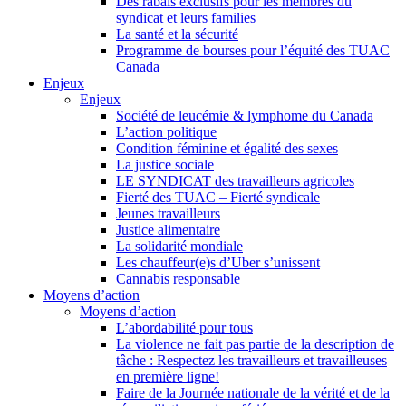
Des rabais exclusifs pour les membres du
syndicat et leurs families
La santé et la sécurité
Programme de bourses pour l’équité des TUAC
Canada
Enjeux
Enjeux
Société de leucémie & lymphome du Canada
L’action politique
Condition féminine et égalité des sexes
La justice sociale
LE SYNDICAT des travailleurs agricoles
Fierté des TUAC – Fierté syndicale
Jeunes travailleurs
Justice alimentaire
La solidarité mondiale
Les chauffeur(e)s d’Uber s’unissent
Cannabis responsable
Moyens d’action
Moyens d’action
L’abordabilité pour tous
La violence ne fait pas partie de la description de
tâche : Respectez les travailleurs et travailleuses
en première ligne!
Faire de la Journée nationale de la vérité et de la