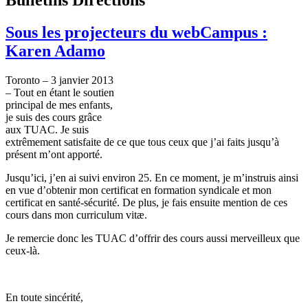
Sous les projecteurs du webCampus :
Karen Adamo
Toronto – 3
janvier
2013
– Tout en
étant
le
soutien
principal de
mes
enfants
,
je
suis
des
cours
grâce
aux
TUAC
. Je
suis
extrêmement
satisfaite
de
ce
que
tous
ceux
que
j’ai
faits
jusqu’à
présent
m’ont
apporté
.
Jusqu’ici
,
j’en
ai
suivi
environ 25. En
ce
moment, je
m’instruis
ainsi
en
vue
d’obtenir
mon
certificat
en formation
syndicale
et
mon
certificat
en
santé-sécurité
. De plus, je
fais
ensuite
mention de
ces
cours
dans
mon
curriculum
vitæ
.
Je
remercie
donc
les
TUAC
d’offrir
des
cours
aussi
merveilleux
que
ceux-là
.
En
toute
sincérité
,