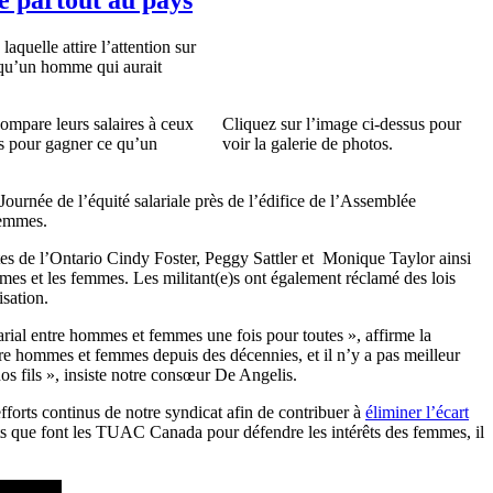
aquelle attire l’attention sur
 qu’un homme qui aurait
compare leurs salaires à ceux
Cliquez sur l’image ci-dessus pour
is pour gagner ce qu’un
voir la galerie de photos.
Journée de l’équité salariale près de l’édifice de l’Assemblée
les femmes.
tes de l’Ontario Cindy Foster, Peggy Sattler et Monique Taylor ainsi
mmes et les femmes. Les militant(e)s ont également réclamé des lois
alisation.
larial entre hommes et femmes une fois pour toutes », affirme la
re hommes et femmes depuis des décennies, et il n’y a pas meilleur
nos fils », insiste notre consœur De Angelis.
fforts continus de notre syndicat afin de contribuer à
éliminer l’écart
orts que font les TUAC Canada pour défendre les intérêts des femmes, il