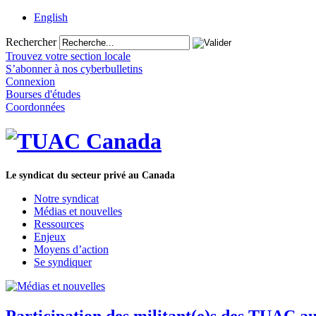
English
Rechercher
Trouvez votre section locale
S’abonner à nos cyberbulletins
Connexion
Bourses d'études
Coordonnées
Le syndicat du secteur privé au Canada
Notre syndicat
Médias et nouvelles
Ressources
Enjeux
Moyens d’action
Se syndiquer
Participation des militant(e)s des TUAC aux