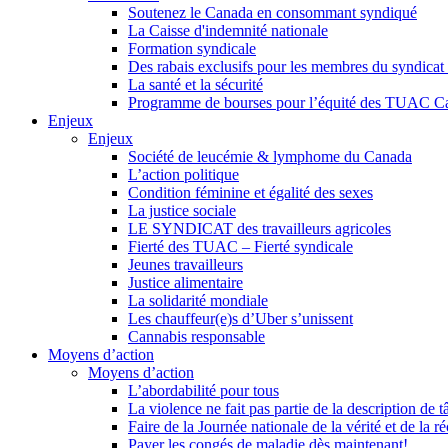
Soutenez le Canada en consommant syndiqué
La Caisse d'indemnité nationale
Formation syndicale
Des rabais exclusifs pour les membres du syndicat e
La santé et la sécurité
Programme de bourses pour l’équité des TUAC C
Enjeux
Enjeux
Société de leucémie & lymphome du Canada
L’action politique
Condition féminine et égalité des sexes
La justice sociale
LE SYNDICAT des travailleurs agricoles
Fierté des TUAC – Fierté syndicale
Jeunes travailleurs
Justice alimentaire
La solidarité mondiale
Les chauffeur(e)s d’Uber s’unissent
Cannabis responsable
Moyens d’action
Moyens d’action
L’abordabilité pour tous
La violence ne fait pas partie de la description de t
Faire de la Journée nationale de la vérité et de la ré
Payer les congés de maladie dès maintenant!