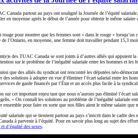
C Canada partout au pays ont souligné la Journée de l’équité salariale, l
ller en moyenne après le début de l’année pour obtenir le même salaire
é du rouge pour montrer que les femmes sont « dans le rouge » lorsqu’on 
le de l’Ontario, en moyenne, une femme doit travailler pendant 15,3 mo
ant(e)s des TUAC Canada se sont joints à d’autres alliés qui appuient la 
 l’attention sur le problème de l’inégalité salariale entre les hommes et 
insi que des alliés du syndicat ont rencontré les députées néo-démocra
r des solutions à adopter en vue d’éliminer l’écart salarial entre les ho
services de garde financés par l’État et un accès plus facile à la syndic
on sur cet important enjeu tant que nous n’aurons pas éliminé l’écart sa
s. « On connaît les solutions au problème de l’inégalité salariale ent
r ensemble pour faire en sorte que nos filles aient le même salaire que 
é salariale qui se tiennent partout au pays s’inscrit dans le cadre des e
 Canada à parvenir à l’équité. Pour en savoir plus long au sujet des eff
et d’égalité des sexes
.