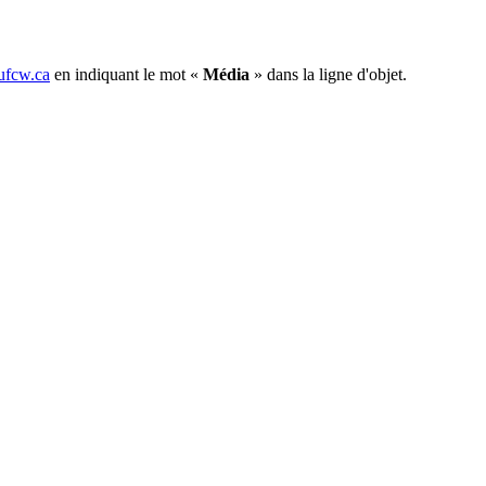
fcw.ca
en indiquant le mot «
Média
» dans la ligne d'objet.