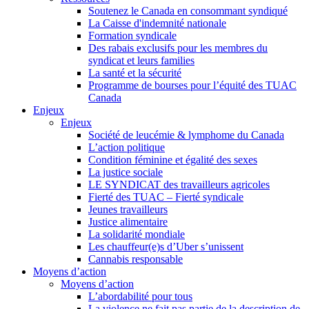
Soutenez le Canada en consommant syndiqué
La Caisse d'indemnité nationale
Formation syndicale
Des rabais exclusifs pour les membres du
syndicat et leurs families
La santé et la sécurité
Programme de bourses pour l’équité des TUAC
Canada
Enjeux
Enjeux
Société de leucémie & lymphome du Canada
L’action politique
Condition féminine et égalité des sexes
La justice sociale
LE SYNDICAT des travailleurs agricoles
Fierté des TUAC – Fierté syndicale
Jeunes travailleurs
Justice alimentaire
La solidarité mondiale
Les chauffeur(e)s d’Uber s’unissent
Cannabis responsable
Moyens d’action
Moyens d’action
L’abordabilité pour tous
La violence ne fait pas partie de la description de