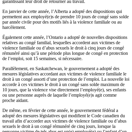
garantissant leur droit de retourner au travail.
En janvier de cette année, l’Alberta a adopté des dispositions qui
permettent aux employé(e)s de prendre 10 jours de congé sans solde
par année civile pour des motifs liés à la violence familiale ou au
harcèlement.
Également cette année, l’Ontario a adopté de nouvelles dispositions
relatives au congé familial, lesquelles accordent aux victimes de
violence familiale ou d’abus sexuels le droit à cinq jours de congé
rémunéré ainsi qu’à une période plus longue de congé en protection
de l’emploi, soit 15 semaines, si nécessaire.
Parallèlement, en Saskatchewan, le gouvernement a adopté des
mesures législatives accordant aux victimes de violence familiale le
droit à un congé assorti d’une protection de l’emploi. La nouvelle loi
accorde à ces victimes le droit à un congé sans solde maximum de
10 jours, que la violence vise directement l’employé(e), ses enfants
ou une personne auprès de laquelle l’employé(e)s agit comme
proche aidant.
De même, en février de cette année, le gouvernement fédéral a
adopté des mesures législatives qui modifient le Code canadien du
travail afin d’accorder aux victimes de violence familiale ou d’abus
sexuels le droit à un congé rémunéré de cinq jours, lorsque la
personne victime de tels abus est un(e) employé(e) ou l’enfant d’un