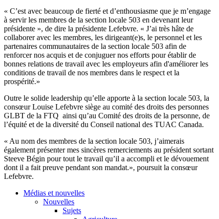
«
C’est
avec
beaucoup
de
fierté
et
d’enthousiasme
que
je
m’engage
à
servir
les
membres
de la section locale 503 en
devenant
leur
présidente
», de dire la
présidente
Lefebvre
. «
J’ai
très
hâte
de
collaborer
avec
les
membres
, les
dirigeant
(e)s, le personnel et les
partenaires
communautaires
de la section locale 503
afin
de
renforcer
nos
acquis
et de
conjuguer
nos efforts pour
établir
de
bonnes
relations de travail
avec
les
employeurs
afin
d'améliorer
les
conditions de travail de nos
membres
dans
le respect et la
prospérité
.»
Outre
le
solide
leadership
qu’elle
apporte
à
la section locale 503, la
consœur
Louise
Lefebvre
siège
au
comité
des
droits
des
personnes
GLBT
de la
FTQ
ainsi
qu’au
Comité
des
droits
de la
personne
, de
l’équité
et de la
diversité
du
Conseil
national des
TUAC
Canada.
« Au nom des
membres
de la section locale 503,
j’aimerais
également
présenter
mes
sincères
remerciements
au
président
sortant
Steeve
Bégin
pour tout le travail
qu’il
a accompli et le
dévouement
dont
il
a fait
preuve
pendant son
mandat
.»,
poursuit
la
consœur
Lefebvre
.
Médias et nouvelles
Nouvelles
Sujets