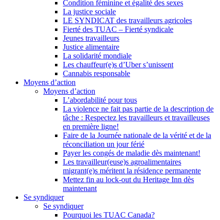
Condition féminine et égalité des sexes
La justice sociale
LE SYNDICAT des travailleurs agricoles
Fierté des TUAC – Fierté syndicale
Jeunes travailleurs
Justice alimentaire
La solidarité mondiale
Les chauffeur(e)s d’Uber s’unissent
Cannabis responsable
Moyens d’action
Moyens d’action
L’abordabilité pour tous
La violence ne fait pas partie de la description de
tâche : Respectez les travailleurs et travailleuses
en première ligne!
Faire de la Journée nationale de la vérité et de la
réconciliation un jour férié
Payer les congés de maladie dès maintenant!
Les travailleur(euse)s agroalimentaires
migrant(e)s méritent la résidence permanente
Mettez fin au lock-out du Heritage Inn dès
maintenant
Se syndiquer
Se syndiquer
Pourquoi les TUAC Canada?