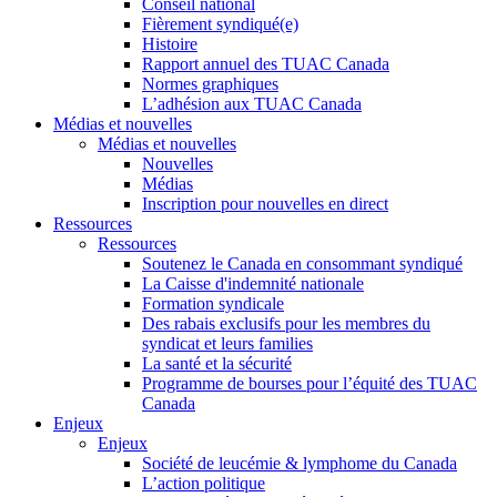
Conseil national
Fièrement syndiqué(e)
Histoire
Rapport annuel des TUAC Canada
Normes graphiques
L’adhésion aux TUAC Canada
Médias et nouvelles
Médias et nouvelles
Nouvelles
Médias
Inscription pour nouvelles en direct
Ressources
Ressources
Soutenez le Canada en consommant syndiqué
La Caisse d'indemnité nationale
Formation syndicale
Des rabais exclusifs pour les membres du
syndicat et leurs families
La santé et la sécurité
Programme de bourses pour l’équité des TUAC
Canada
Enjeux
Enjeux
Société de leucémie & lymphome du Canada
L’action politique