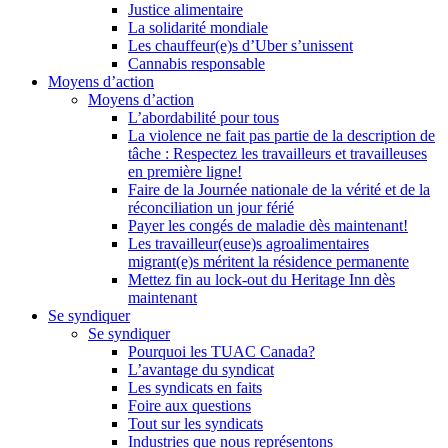
Justice alimentaire
La solidarité mondiale
Les chauffeur(e)s d’Uber s’unissent
Cannabis responsable
Moyens d’action
Moyens d’action
L’abordabilité pour tous
La violence ne fait pas partie de la description de
tâche : Respectez les travailleurs et travailleuses
en première ligne!
Faire de la Journée nationale de la vérité et de la
réconciliation un jour férié
Payer les congés de maladie dès maintenant!
Les travailleur(euse)s agroalimentaires
migrant(e)s méritent la résidence permanente
Mettez fin au lock-out du Heritage Inn dès
maintenant
Se syndiquer
Se syndiquer
Pourquoi les TUAC Canada?
L’avantage du syndicat
Les syndicats en faits
Foire aux questions
Tout sur les syndicats
Industries que nous représentons