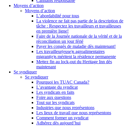
Cannabis responsable
Moyens d’action
Moyens d’action
L’abordabilité pour tous
La violence ne fait pas partie de la description de
tâche : Respectez les travailleurs et travailleuses
en première ligne!
Faire de la Journée nationale de la vérité et de la
réconciliation un jour férié
Payer les congés de maladie dès maintenant!
Les travailleur(euse)s agroalimentaires
migrant(e)s méritent la résidence permanente
Mettez fin au lock-out du Heritage Inn dès
maintenant
Se syndiquer
Se syndiquer
Pourquoi les TUAC Canada?
L’avantage du syndicat
Les syndicats en faits
Foire aux questions
Tout sur les syndicats
Industries que nous représentons
Les lieux de travail que nous représentons
Comment former un syndicat
Adhérez dès aujourd’hui