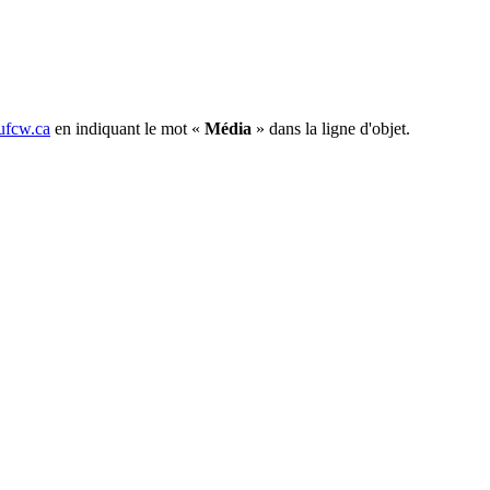
fcw.ca
en indiquant le mot «
Média
» dans la ligne d'objet.