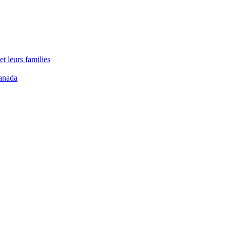
t leurs families
anada