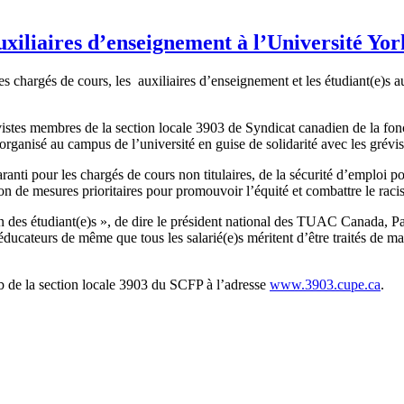
iliaires d’enseignement à l’Université Yor
hargés de cours, les auxiliaires d’enseignement et les étudiant(e)s au
es membres de la section locale 3903 de Syndicat canadien de la foncti
organisé au campus de l’université en guise de solidarité avec les grév
nti pour les chargés de cours non titulaires, de la sécurité d’emploi po
ion de mesures prioritaires pour promouvoir l’équité et combattre le ra
ation des étudiant(e)s », de dire le président national des TUAC Canad
ucateurs de même que tous les salarié(e)s méritent d’être traités de mani
 Web de la section locale 3903 du SCFP à l’adresse
www.3903.cupe.ca
.