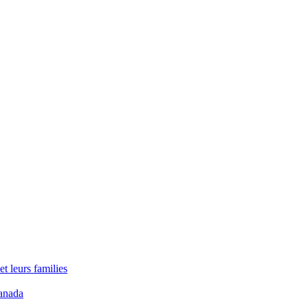
t leurs families
anada