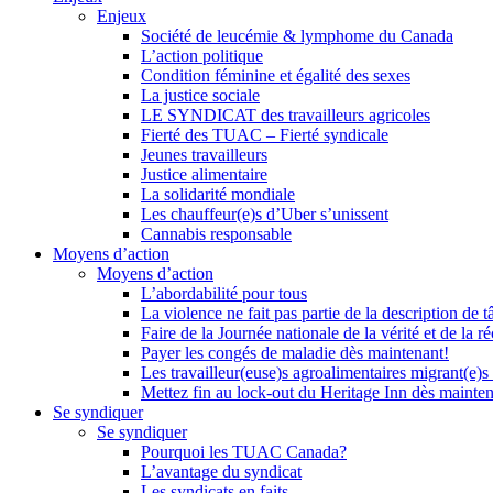
Enjeux
Société de leucémie & lymphome du Canada
L’action politique
Condition féminine et égalité des sexes
La justice sociale
LE SYNDICAT des travailleurs agricoles
Fierté des TUAC – Fierté syndicale
Jeunes travailleurs
Justice alimentaire
La solidarité mondiale
Les chauffeur(e)s d’Uber s’unissent
Cannabis responsable
Moyens d’action
Moyens d’action
L’abordabilité pour tous
La violence ne fait pas partie de la description de t
Faire de la Journée nationale de la vérité et de la ré
Payer les congés de maladie dès maintenant!
Les travailleur(euse)s agroalimentaires migrant(e)s
Mettez fin au lock-out du Heritage Inn dès mainte
Se syndiquer
Se syndiquer
Pourquoi les TUAC Canada?
L’avantage du syndicat
Les syndicats en faits