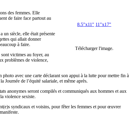
ions des femmes. Elle
ent de faire face partout au
8.5"x11"
11"x17"
 un siècle, elle était présente
ttes qui allait donner
 beaucoup à faire.
Télécharger l'image.
 sont victimes au foyer, au
 aux problèmes de violence,
 photo avec une carte déclarant son appui à la lutte pour mettre fin à
 la Journée de l’équité salariale, et même après.
ultats anonymes seront compilés et communiqués aux hommes et aux
 la violence sexiste.
nt(e)s syndicaux et voisins, pour fêter les femmes et pour œuvrer
 manifeste.