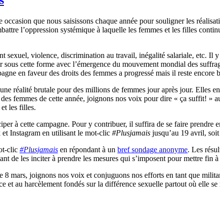
 occasion que nous saisissons chaque année pour souligner les réalisat
ttre l’oppression systémique à laquelle les femmes et les filles continu
uel, violence, discrimination au travail, inégalité salariale, etc. Il y a
er sous cette forme avec l’émergence du mouvement mondial des suffrage
pagne en faveur des droits des femmes a progressé mais il reste encore
ne réalité brutale pour des millions de femmes jour après jour. Elles en
ale des femmes de cette année, joignons nos voix pour dire « ça suffit! »
 les filles.
er à cette campagne. Pour y contribuer, il suffira de se faire prendre en
 et Instagram en utilisant le mot-clic
#Plusjamais
jusqu’au 19 avril, soit
ot-clic
#Plusjamais
en répondant à un
bref sondage anonyme
. Les rés
ant de les inciter à prendre les mesures qui s’imposent pour mettre fin à
e 8 mars, joignons nos voix et conjuguons nos efforts en tant que milita
ce et au harcèlement fondés sur la différence sexuelle partout où elle se