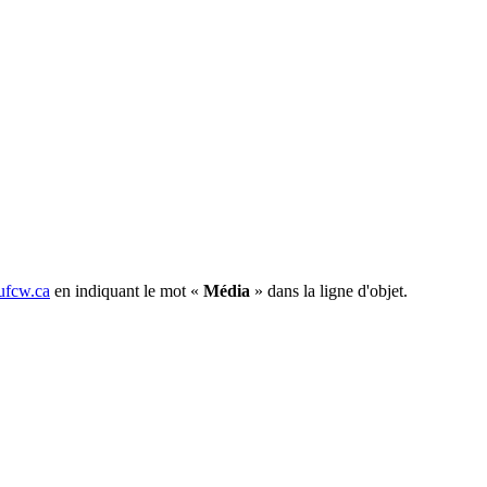
fcw.ca
en indiquant le mot «
Média
» dans la ligne d'objet.