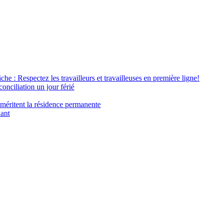
âche : Respectez les travailleurs et travailleuses en première ligne!
conciliation un jour férié
 méritent la résidence permanente
nant