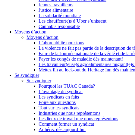
Jeunes travailleurs
Justice alimentaire
La solidarité mondiale
Les chauffeur(e)s d’Uber s’unissent
Cannabis responsable
Moyens d’action
Moyens d’action
L’abordabilité pour tous
La violence ne fait pas partie de la description de t
Faire de la Journée nationale de la vérité et de la ré
Payer les congés de maladie dès maintenant!
Les travailleur(euse)s agroalimentaires migrant(e)s
Mettez fin au lock-out du Heritage Inn dès mainte
Se syndiquer
Se syndiquer
Pourquoi les TUAC Canada?
L’avantage du syndicat
Les syndicats en faits
Foire aux questions
Tout sur les syndicats
Industries que nous représentons
Les lieux de travail que nous représentons
Comment former un syndicat
Adhérez dès aujourd’hui