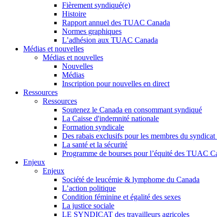
Fièrement syndiqué(e)
Histoire
Rapport annuel des TUAC Canada
Normes graphiques
L’adhésion aux TUAC Canada
Médias et nouvelles
Médias et nouvelles
Nouvelles
Médias
Inscription pour nouvelles en direct
Ressources
Ressources
Soutenez le Canada en consommant syndiqué
La Caisse d'indemnité nationale
Formation syndicale
Des rabais exclusifs pour les membres du syndicat e
La santé et la sécurité
Programme de bourses pour l’équité des TUAC C
Enjeux
Enjeux
Société de leucémie & lymphome du Canada
L’action politique
Condition féminine et égalité des sexes
La justice sociale
LE SYNDICAT des travailleurs agricoles