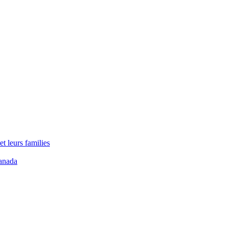
t leurs families
anada