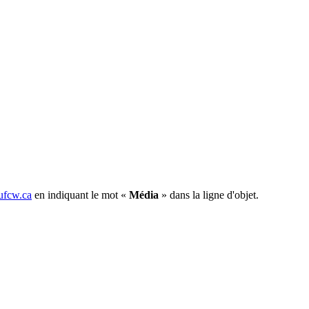
fcw.ca
en indiquant le mot «
Média
» dans la ligne d'objet.