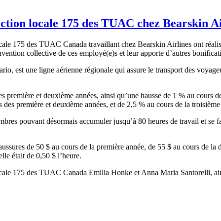
ction locale 175 des TUAC chez Bearskin Ai
cale 175 des TUAC Canada travaillant chez Bearskin Airlines ont réal
 convention collective de ces employé(e)s et leur apporte d’autres bonific
tario, est une ligne aérienne régionale qui assure le transport des voyag
es première et deuxième années, ainsi qu’une hausse de 1 % au cours de
rs des première et deuxième années, et de 2,5 % au cours de la troisièm
embres pouvant désormais accumuler jusqu’à 80 heures de travail et se f
haussures de 50 $ au cours de la première année, de 55 $ au cours de la 
lle était de 0,50 $ l’heure.
locale 175 des TUAC Canada Emilia Honke et Anna Maria Santorelli, ains