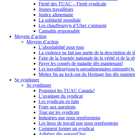
Fierté des TUAC – Fierté syndicale
Jeunes travailleurs
Justice alimentaire
La solidarité mondiale
Les chauffeur(e)s d’Uber s’unissent
Cannabis responsable
Moyens d’action
Moyens d’action
L’abordabilité pour tous
La violence ne fait pas partie de la description de t
Faire de la Journée nationale de la vérité et de la ré
Payer les congés de maladie dès maintenant!
Les travailleur(euse)s agroalimentaires migrant(e)s
Mettez fin au lock-out du Heritage Inn dès mainte
Se syndiquer
Se syndiquer
Pourquoi les TUAC Canada?
L’avantage du syndicat
Les syndicats en faits
Foire aux questions
Tout sur les syndicats
Industries que nous représentons
Les lieux de travail que nous représentons
Comment former un syndicat
Adhérez dès aujourd’hui