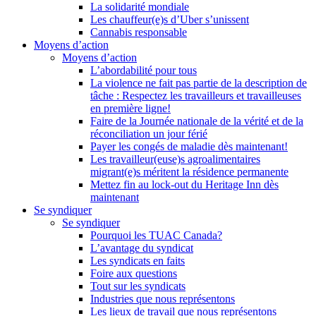
La solidarité mondiale
Les chauffeur(e)s d’Uber s’unissent
Cannabis responsable
Moyens d’action
Moyens d’action
L’abordabilité pour tous
La violence ne fait pas partie de la description de
tâche : Respectez les travailleurs et travailleuses
en première ligne!
Faire de la Journée nationale de la vérité et de la
réconciliation un jour férié
Payer les congés de maladie dès maintenant!
Les travailleur(euse)s agroalimentaires
migrant(e)s méritent la résidence permanente
Mettez fin au lock-out du Heritage Inn dès
maintenant
Se syndiquer
Se syndiquer
Pourquoi les TUAC Canada?
L’avantage du syndicat
Les syndicats en faits
Foire aux questions
Tout sur les syndicats
Industries que nous représentons
Les lieux de travail que nous représentons