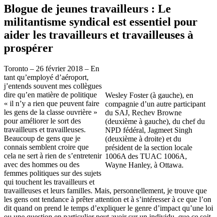
Blogue de jeunes travailleurs : Le
militantisme syndical est essentiel pour
aider les travailleurs et travailleuses à
prospérer
Toronto – 26 février 2018 – En
tant qu’employé d’aéroport,
j’entends souvent mes collègues
dire qu’en matière de politique
Wesley Foster (à gauche), en
« il n’y a rien que peuvent faire
compagnie d’un autre participant
les gens de la classe ouvrière »
du SAJ, Rechev Browne
pour améliorer le sort des
(deuxième à gauche), du chef du
travailleurs et travailleuses.
NPD fédéral, Jagmeet Singh
Beaucoup de gens que je
(deuxième à droite) et du
connais semblent croire que
président de la section locale
cela ne sert à rien de s’entretenir
1006A des TUAC 1006A,
avec des hommes ou des
Wayne Hanley, à Ottawa.
femmes politiques sur des sujets
qui touchent les travailleurs et
travailleuses et leurs familles. Mais, personnellement, je trouve que
les gens ont tendance à prêter attention et à s’intéresser à ce que l’on
dit quand on prend le temps d’expliquer le genre d’impact qu’une loi
ou une question en particulier peut avoir sur un individu, que ce soit