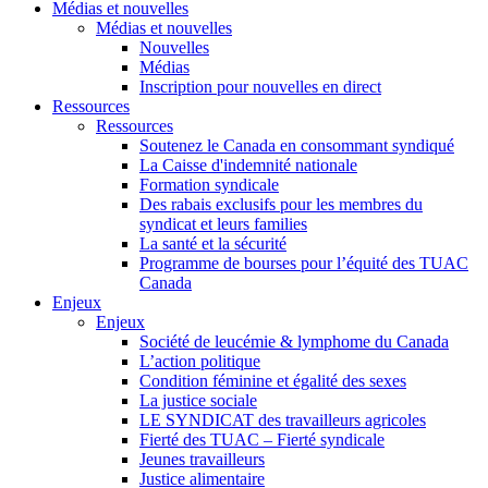
Médias et nouvelles
Médias et nouvelles
Nouvelles
Médias
Inscription pour nouvelles en direct
Ressources
Ressources
Soutenez le Canada en consommant syndiqué
La Caisse d'indemnité nationale
Formation syndicale
Des rabais exclusifs pour les membres du
syndicat et leurs families
La santé et la sécurité
Programme de bourses pour l’équité des TUAC
Canada
Enjeux
Enjeux
Société de leucémie & lymphome du Canada
L’action politique
Condition féminine et égalité des sexes
La justice sociale
LE SYNDICAT des travailleurs agricoles
Fierté des TUAC – Fierté syndicale
Jeunes travailleurs
Justice alimentaire