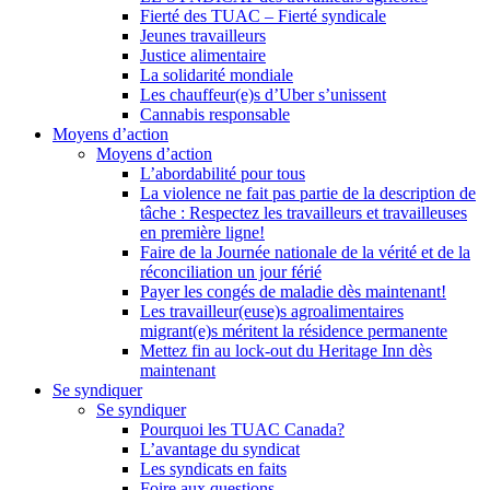
Fierté des TUAC – Fierté syndicale
Jeunes travailleurs
Justice alimentaire
La solidarité mondiale
Les chauffeur(e)s d’Uber s’unissent
Cannabis responsable
Moyens d’action
Moyens d’action
L’abordabilité pour tous
La violence ne fait pas partie de la description de
tâche : Respectez les travailleurs et travailleuses
en première ligne!
Faire de la Journée nationale de la vérité et de la
réconciliation un jour férié
Payer les congés de maladie dès maintenant!
Les travailleur(euse)s agroalimentaires
migrant(e)s méritent la résidence permanente
Mettez fin au lock-out du Heritage Inn dès
maintenant
Se syndiquer
Se syndiquer
Pourquoi les TUAC Canada?
L’avantage du syndicat
Les syndicats en faits
Foire aux questions