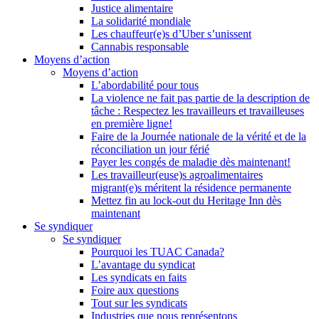
Justice alimentaire
La solidarité mondiale
Les chauffeur(e)s d’Uber s’unissent
Cannabis responsable
Moyens d’action
Moyens d’action
L’abordabilité pour tous
La violence ne fait pas partie de la description de
tâche : Respectez les travailleurs et travailleuses
en première ligne!
Faire de la Journée nationale de la vérité et de la
réconciliation un jour férié
Payer les congés de maladie dès maintenant!
Les travailleur(euse)s agroalimentaires
migrant(e)s méritent la résidence permanente
Mettez fin au lock-out du Heritage Inn dès
maintenant
Se syndiquer
Se syndiquer
Pourquoi les TUAC Canada?
L’avantage du syndicat
Les syndicats en faits
Foire aux questions
Tout sur les syndicats
Industries que nous représentons