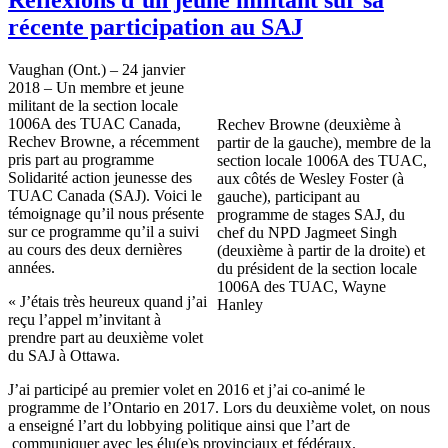
récente participation au SAJ
Vaughan (Ont.) – 24 janvier
2018 – Un membre et jeune
militant de la section locale
1006A des TUAC Canada,
Rechev Browne (deuxième à
Rechev Browne, a récemment
partir de la gauche), membre de la
pris part au programme
section locale 1006A des TUAC,
Solidarité action jeunesse des
aux côtés de Wesley Foster (à
TUAC Canada (SAJ). Voici le
gauche), participant au
témoignage qu’il nous présente
programme de stages SAJ, du
sur ce programme qu’il a suivi
chef du NPD Jagmeet Singh
au cours des deux dernières
(deuxième à partir de la droite) et
années.
du président de la section locale
1006A des TUAC, Wayne
« J’étais très heureux quand j’ai
Hanley
reçu l’appel m’invitant à
prendre part au deuxième volet
du SAJ à Ottawa.
J’ai participé au premier volet en 2016 et j’ai co-animé le
programme de l’Ontario en 2017. Lors du deuxième volet, on nous
a enseigné l’art du lobbying politique ainsi que l’art de
communiquer avec les élu(e)s provinciaux et fédéraux.