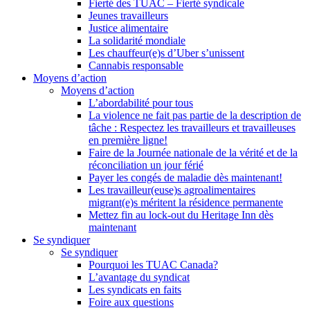
Fierté des TUAC – Fierté syndicale
Jeunes travailleurs
Justice alimentaire
La solidarité mondiale
Les chauffeur(e)s d’Uber s’unissent
Cannabis responsable
Moyens d’action
Moyens d’action
L’abordabilité pour tous
La violence ne fait pas partie de la description de
tâche : Respectez les travailleurs et travailleuses
en première ligne!
Faire de la Journée nationale de la vérité et de la
réconciliation un jour férié
Payer les congés de maladie dès maintenant!
Les travailleur(euse)s agroalimentaires
migrant(e)s méritent la résidence permanente
Mettez fin au lock-out du Heritage Inn dès
maintenant
Se syndiquer
Se syndiquer
Pourquoi les TUAC Canada?
L’avantage du syndicat
Les syndicats en faits
Foire aux questions