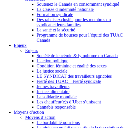
Soutenez le Canada en consommant syndiqué
La Caisse d'indemnité nationale
Formation syndicale
Des rabais exclusifs pour les membres du
syndicat et leurs families
La santé et la sécurité
Programme de bourses pour l’équité des TUAC
Canada
Enjeux
Enjeux
Société de leucémie & lymphome du Canada
L’action politique
Condition féminine et égalité des sexes
La justice sociale
LE SYNDICAT des travailleurs agricoles
Fierté des TUAC – Fierté syndicale
Jeunes travailleurs
Justice alimentaire
La solidarité mondiale
Les chauffeur(e)s d’Uber s’unissent
Cannabis responsable
Moyens d’action
Moyens d’action
L’abordabilité pour tous
La violence ne fait pas partie de la description de