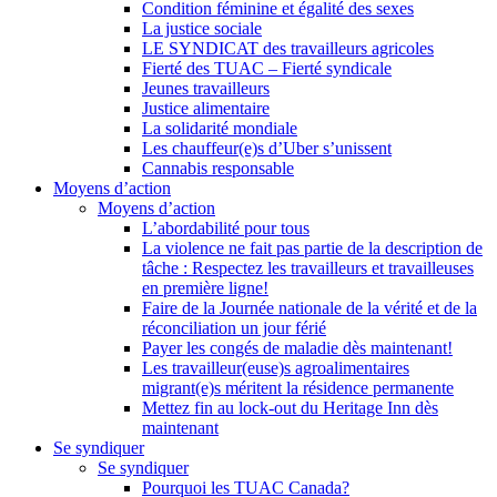
Condition féminine et égalité des sexes
La justice sociale
LE SYNDICAT des travailleurs agricoles
Fierté des TUAC – Fierté syndicale
Jeunes travailleurs
Justice alimentaire
La solidarité mondiale
Les chauffeur(e)s d’Uber s’unissent
Cannabis responsable
Moyens d’action
Moyens d’action
L’abordabilité pour tous
La violence ne fait pas partie de la description de
tâche : Respectez les travailleurs et travailleuses
en première ligne!
Faire de la Journée nationale de la vérité et de la
réconciliation un jour férié
Payer les congés de maladie dès maintenant!
Les travailleur(euse)s agroalimentaires
migrant(e)s méritent la résidence permanente
Mettez fin au lock-out du Heritage Inn dès
maintenant
Se syndiquer
Se syndiquer
Pourquoi les TUAC Canada?