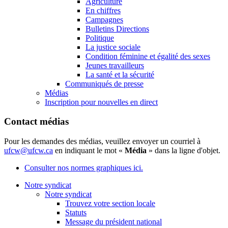
Agriculture
En chiffres
Campagnes
Bulletins Directions
Politique
La justice sociale
Condition féminine et égalité des sexes
Jeunes travailleurs
La santé et la sécurité
Communiqués de presse
Médias
Inscription pour nouvelles en direct
Contact médias
Pour les demandes des médias, veuillez envoyer un courriel à
ufcw@ufcw.ca
en indiquant le mot «
Média
» dans la ligne d'objet.
Consulter nos normes graphiques ici.
Notre syndicat
Notre syndicat
Trouvez votre section locale
Statuts
Message du président national