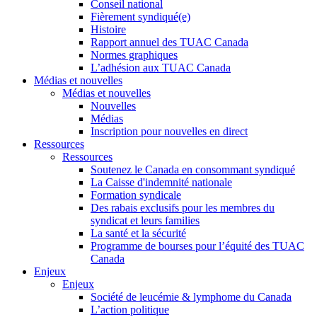
Conseil national
Fièrement syndiqué(e)
Histoire
Rapport annuel des TUAC Canada
Normes graphiques
L’adhésion aux TUAC Canada
Médias et nouvelles
Médias et nouvelles
Nouvelles
Médias
Inscription pour nouvelles en direct
Ressources
Ressources
Soutenez le Canada en consommant syndiqué
La Caisse d'indemnité nationale
Formation syndicale
Des rabais exclusifs pour les membres du
syndicat et leurs families
La santé et la sécurité
Programme de bourses pour l’équité des TUAC
Canada
Enjeux
Enjeux
Société de leucémie & lymphome du Canada
L’action politique