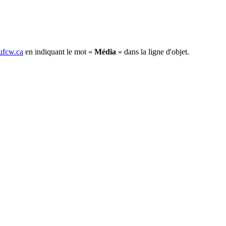
fcw.ca
en indiquant le mot «
Média
» dans la ligne d'objet.