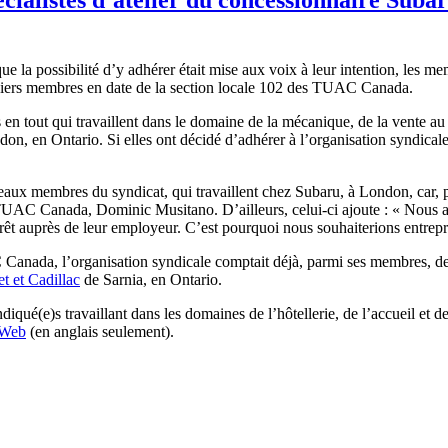
la possibilité d’y adhérer était mise aux voix à leur intention, les mem
niers membres en date de la section locale 102 des TUAC Canada.
n tout qui travaillent dans le domaine de la mécanique, de la vente au dé
ndon, en Ontario. Si elles ont décidé d’adhérer à l’organisation syndicale,
uveaux membres du syndicat, qui travaillent chez Subaru, à London, car, p
es TUAC Canada, Dominic Musitano. D’ailleurs, celui-ci ajoute : « Nous 
rêt auprès de leur employeur. C’est pourquoi nous souhaiterions entrepre
ada, l’organisation syndicale comptait déjà, parmi ses membres, des t
t et Cadillac
de Sarnia, en Ontario.
é(e)s travaillant dans les domaines de l’hôtellerie, de l’accueil et de
 Web
(en anglais seulement).