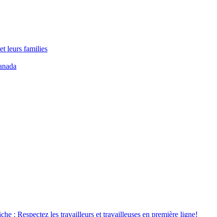
t leurs families
anada
âche : Respectez les travailleurs et travailleuses en première ligne!