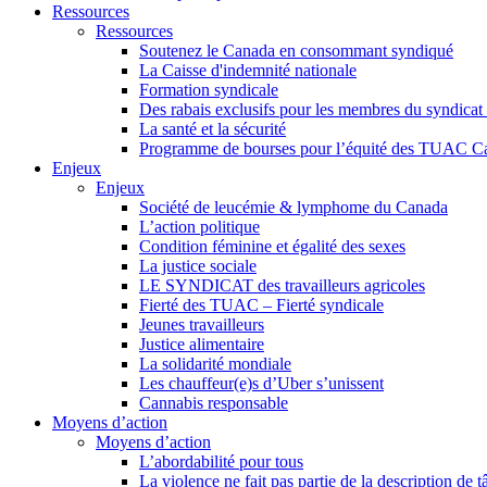
Ressources
Ressources
Soutenez le Canada en consommant syndiqué
La Caisse d'indemnité nationale
Formation syndicale
Des rabais exclusifs pour les membres du syndicat e
La santé et la sécurité
Programme de bourses pour l’équité des TUAC C
Enjeux
Enjeux
Société de leucémie & lymphome du Canada
L’action politique
Condition féminine et égalité des sexes
La justice sociale
LE SYNDICAT des travailleurs agricoles
Fierté des TUAC – Fierté syndicale
Jeunes travailleurs
Justice alimentaire
La solidarité mondiale
Les chauffeur(e)s d’Uber s’unissent
Cannabis responsable
Moyens d’action
Moyens d’action
L’abordabilité pour tous
La violence ne fait pas partie de la description de t