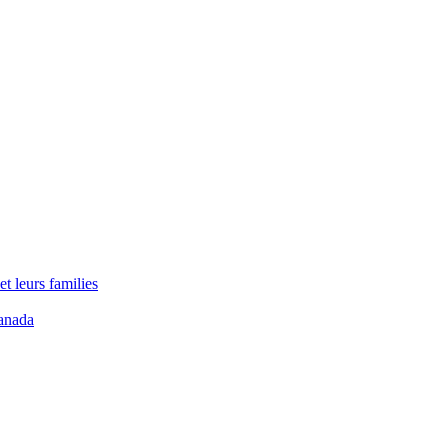
t leurs families
anada