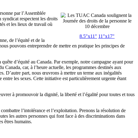
ersonne par l’Assemblée
yndicat respectent les droits
és et les lieux de travail où
8.5"x11"
11"x17"
ne, de l’équité et de la
e nous pouvons entreprendre de mettre en pratique les principes de
 en quête d’équité au Canada. Par exemple, notre campagne ayant pour
 du Canada, car, à l’heure actuelle, les programmes destinés aux
es. D’autre part, nous œuvrons à mettre un terme aux inégalités
le entre les sexes. Cette initiative est particulièrement urgente étant
vrer à promouvoir la dignité, la liberté et l’égalité pour toutes et tous
ombattre l’intolérance et l’exploitation. Prenons la résolution de
es les autres personnes qui font face à des discriminations dans
es êtres humains.