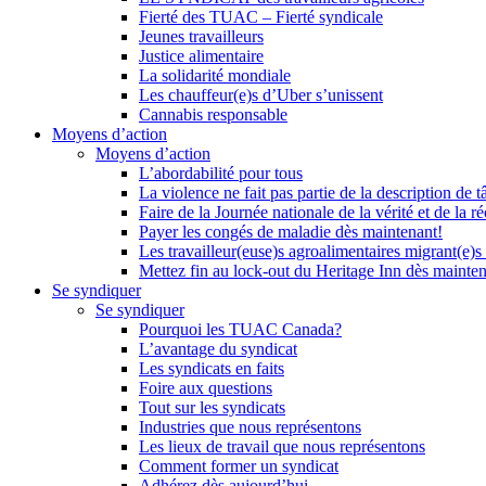
Fierté des TUAC – Fierté syndicale
Jeunes travailleurs
Justice alimentaire
La solidarité mondiale
Les chauffeur(e)s d’Uber s’unissent
Cannabis responsable
Moyens d’action
Moyens d’action
L’abordabilité pour tous
La violence ne fait pas partie de la description de t
Faire de la Journée nationale de la vérité et de la ré
Payer les congés de maladie dès maintenant!
Les travailleur(euse)s agroalimentaires migrant(e)s
Mettez fin au lock-out du Heritage Inn dès mainte
Se syndiquer
Se syndiquer
Pourquoi les TUAC Canada?
L’avantage du syndicat
Les syndicats en faits
Foire aux questions
Tout sur les syndicats
Industries que nous représentons
Les lieux de travail que nous représentons
Comment former un syndicat
Adhérez dès aujourd’hui