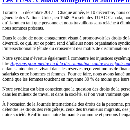
Toronto – 5 décembre 2017 – Chaque année, le 10 décembre, nous com
générale des Nations Unies, en 1948. Au sein des TUAC Canada, nous 
qu’ils ont en tant que personne et nous travaillons sans relâche à élimin
nous sommes présents.
Dans le cadre de notre engagement visant à promouvoir les droits de l
diversité, ce qui, sur ce point, rend d’ailleurs notre organisation sy
l’intersectionnalité (étude du croisement des motifs de discrimination 
Notre syndicat s’évertue également à combattre les injustices systém
titre
Agissons pour mettre fin à la discrimination contre les enfants a
enfants autochtones vivant dans les réserves reçoivent moins de finan
salariales entre hommes et femmes. Pour ce faire, nous avons lancé u
donné que les femmes touchent en moyenne 30 % de moins que leurs 
Notre syndicat est bien conscient que la question des droits de la perso
dans les milieux de travail et dans la société, si l’on veut vraiment qu
À l’occasion de la Journée internationale des droits de la personne, p
défendre les droits des réfugié(e)s, ceux des travailleurs migrants, 
notre société. Réaffirmons notre humanité commune et prenons l’enga