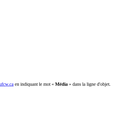
fcw.ca
en indiquant le mot «
Média
» dans la ligne d'objet.