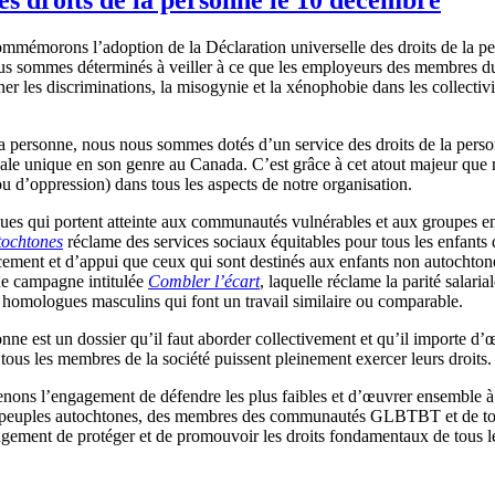
mémorons l’adoption de la Déclaration universelle des droits de la p
sommes déterminés à veiller à ce que les employeurs des membres du s
er les discriminations, la misogynie et la xénophobie dans les collectivit
a personne, nous nous sommes dotés d’un service des droits de la person
ndicale unique en son genre au Canada. C’est grâce à cet atout majeur qu
ou d’oppression) dans tous les aspects de notre organisation.
iques qui portent atteinte aux communautés vulnérables et aux groupes
utochtones
réclame des services sociaux équitables pour tous les enfants
cement et d’appui que ceux qui sont destinés aux enfants non autochton
ne campagne intitulée
Combler l’écart
, laquelle réclame la parité salaria
homologues masculins qui font un travail similaire ou comparable.
nne est un dossier qu’il faut aborder collectivement et qu’il importe d’œu
e tous les membres de la société puissent pleinement exercer leurs droits.
renons l’engagement de défendre les plus faibles et d’œuvrer ensemble à c
des peuples autochtones, des membres des communautés GLBTBT et de tout
gement de protéger et de promouvoir les droits fondamentaux de tous l