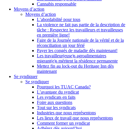
Cannabis responsable
Moyens d’action
Moyens d’action
L’abordabilité pour tous
La violence ne fait pas partie de la description de
tâche : Respectez les travailleurs et travailleuses
en première ligne!
Faire de la Journée nationale de la vérité et de la
réconciliation un jour férié
Payer les congés de maladie dès maintenant!
Les travailleur(euse)s agroalimentaires
migrant(e)s méritent la résidence permanente
Mettez fin au lock-out du Heritage Inn dès
maintenant
Se syndiquer
Se syndiquer
Pourquoi les TUAC Canada?
L’avantage du syndicat
Les syndicats en faits
Foire aux questions
Tout sur les syndicats
Industries que nous représentons
Les lieux de travail que nous représentons
Comment former un syndicat
Adhérez dès aujourd’hui