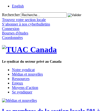
English
Rechercher
Trouvez votre section locale
S’abonner à nos cyberbulletins
Connexion
Bourses d'études
Coordonnées
Le syndicat du secteur privé au Canada
Notre syndicat
Médias et nouvelles
Ressources
Enjeux
Moyens d’action
Se syndiquer
Les membres de la section locale 501 à