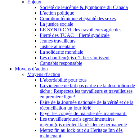
Enjeux
Société de leucémie & lymphome du Canada
L’action politique
Condition féminine et égalité des sexes
La justice sociale
LE SYNDICAT des travailleurs agricoles
Fierté des TUAC – Fierté syndicale
Jeunes travailleurs
Justice alimentaire
La solidarité mondiale
Les chauffeur(e)s d’Uber s’unissent
Cannabis responsable
Moyens d’action
Moyens d’action
L’abordabilité pour tous
La violence ne fait pas partie de la description de
tâche : Respectez les travailleurs et travailleuses
en première ligne!
Faire de la Journée nationale de la vérité et de la
réconciliation un jour férié
Payer les congés de maladie dès maintenant!
Les travailleur(euse)s agroalimentaires
migrant(e)s méritent la résidence permanente
Mettez fin au lock-out du Heritage Inn dès
maintenant