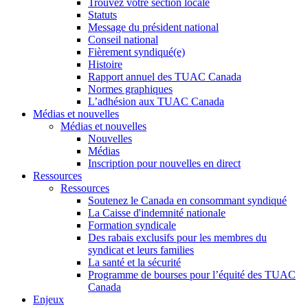
Trouvez votre section locale
Statuts
Message du président national
Conseil national
Fièrement syndiqué(e)
Histoire
Rapport annuel des TUAC Canada
Normes graphiques
L’adhésion aux TUAC Canada
Médias et nouvelles
Médias et nouvelles
Nouvelles
Médias
Inscription pour nouvelles en direct
Ressources
Ressources
Soutenez le Canada en consommant syndiqué
La Caisse d'indemnité nationale
Formation syndicale
Des rabais exclusifs pour les membres du
syndicat et leurs families
La santé et la sécurité
Programme de bourses pour l’équité des TUAC
Canada
Enjeux