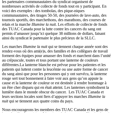
les partenaires communautaires du syndicat organisent de
nombreuses activités de collecte de fonds tout en y participant. En
voici des exemples : des tombolas, des pique-niques
communautaires, des tirages 50-50, des journées de lave-auto, des
tournois sportifs, des marchethons, des marathons, des courses de
relais et la marche
Illumine la nuit
. Les efforts de collecte de fonds
des TUAC Canada pour la lutte contre les cancers du sang ont
permis d’amasser jusqu’ici quelque 38 millions de dollars, faisant
ainsi du syndicat le partenaire le plus précieux de la SLLC.
Les marches
Illumine la nuit
qui se tiennent chaque année sont des
rendez-vous où des ami(e)s, des familles et des collègues de travail
forment des équipes pour amasser des fonds et marchent dans l’unité
au crépuscule, toutes et tous portant une lanterne de couleurs
différentes.La lanterne blanche est prévue pour les patientes et les
patients qui luttent contre la leucémie ou une autre forme de cancer
du sang ainsi que pour les personnes qui y ont survécu, la lanterne
rouge sert tout bonnement à faire voir aux gens qu’on appuie la
cause et la lanterne de couleur or est destinée à rendre hommage à
un être cher disparu qui en était atteint. Les lanternes symbolisent la
lumière dans le monde obscur du cancer. Les TUAC Canada et
leurs sections locales sont fiers d’appuyer les marches
Illumine la
nuit
qui se tiennent aux quatre coins du pays.
Nous encourageons les membres des TUAC Canada et les gens de