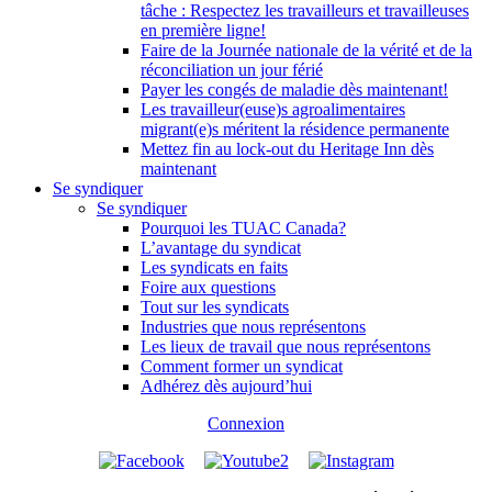
tâche : Respectez les travailleurs et travailleuses
en première ligne!
Faire de la Journée nationale de la vérité et de la
réconciliation un jour férié
Payer les congés de maladie dès maintenant!
Les travailleur(euse)s agroalimentaires
migrant(e)s méritent la résidence permanente
Mettez fin au lock-out du Heritage Inn dès
maintenant
Se syndiquer
Se syndiquer
Pourquoi les TUAC Canada?
L’avantage du syndicat
Les syndicats en faits
Foire aux questions
Tout sur les syndicats
Industries que nous représentons
Les lieux de travail que nous représentons
Comment former un syndicat
Adhérez dès aujourd’hui
Connexion