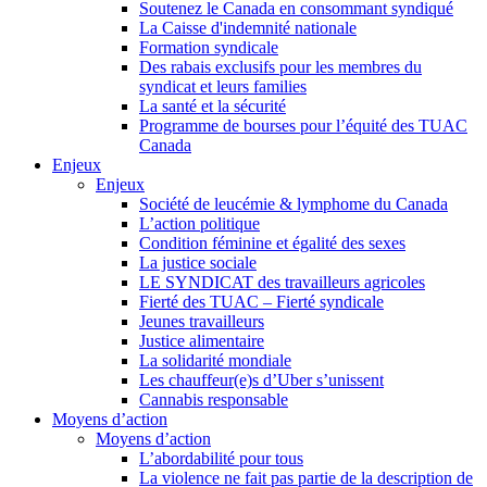
Soutenez le Canada en consommant syndiqué
La Caisse d'indemnité nationale
Formation syndicale
Des rabais exclusifs pour les membres du
syndicat et leurs families
La santé et la sécurité
Programme de bourses pour l’équité des TUAC
Canada
Enjeux
Enjeux
Société de leucémie & lymphome du Canada
L’action politique
Condition féminine et égalité des sexes
La justice sociale
LE SYNDICAT des travailleurs agricoles
Fierté des TUAC – Fierté syndicale
Jeunes travailleurs
Justice alimentaire
La solidarité mondiale
Les chauffeur(e)s d’Uber s’unissent
Cannabis responsable
Moyens d’action
Moyens d’action
L’abordabilité pour tous
La violence ne fait pas partie de la description de