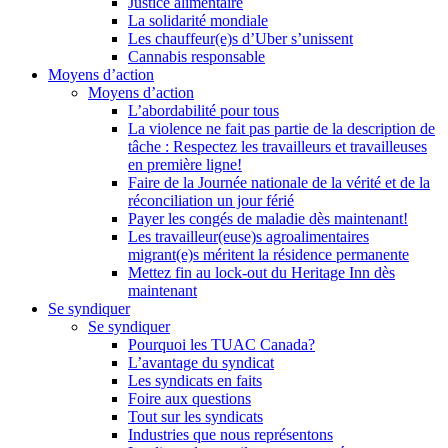
Justice alimentaire
La solidarité mondiale
Les chauffeur(e)s d’Uber s’unissent
Cannabis responsable
Moyens d’action
Moyens d’action
L’abordabilité pour tous
La violence ne fait pas partie de la description de
tâche : Respectez les travailleurs et travailleuses
en première ligne!
Faire de la Journée nationale de la vérité et de la
réconciliation un jour férié
Payer les congés de maladie dès maintenant!
Les travailleur(euse)s agroalimentaires
migrant(e)s méritent la résidence permanente
Mettez fin au lock-out du Heritage Inn dès
maintenant
Se syndiquer
Se syndiquer
Pourquoi les TUAC Canada?
L’avantage du syndicat
Les syndicats en faits
Foire aux questions
Tout sur les syndicats
Industries que nous représentons