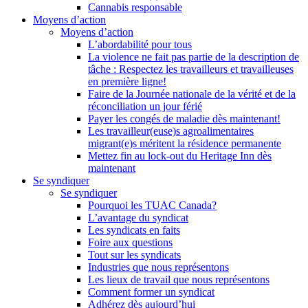
Cannabis responsable
Moyens d’action
Moyens d’action
L’abordabilité pour tous
La violence ne fait pas partie de la description de
tâche : Respectez les travailleurs et travailleuses
en première ligne!
Faire de la Journée nationale de la vérité et de la
réconciliation un jour férié
Payer les congés de maladie dès maintenant!
Les travailleur(euse)s agroalimentaires
migrant(e)s méritent la résidence permanente
Mettez fin au lock-out du Heritage Inn dès
maintenant
Se syndiquer
Se syndiquer
Pourquoi les TUAC Canada?
L’avantage du syndicat
Les syndicats en faits
Foire aux questions
Tout sur les syndicats
Industries que nous représentons
Les lieux de travail que nous représentons
Comment former un syndicat
Adhérez dès aujourd’hui