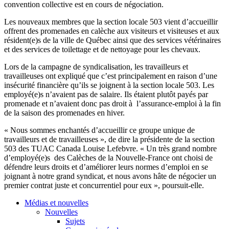
convention collective
est
en
cours
de
négociation
.
Les nouveaux
membres
que
la section locale 503
vient
d’accueillir
offrent
des promenades en
calèche
aux
visiteurs
et
visiteuses
et aux
résident
(e)s de la
ville
de
Québec
ainsi
que
des services
vétérinaires
et des services de
toilettage
et de
nettoyage
pour les
chevaux
.
Lors
de la
campagne
de
syndicalisation
, les
travailleurs
et
travailleuses
ont
expliqué
que
c’est
principalement
en raison
d’une
insécurité
financière
qu’ils
se
joignent
à
la section locale 503. Les
employé
(e)s
n’avaient
pas de
salaire
.
Ils
étaient
plutôt
payés
par
promenade et
n’avaient
donc
pas
droit
à
l’assurance-emploi
à
la fin
de la
saison
des promenades en
hiver
.
«
Nous
sommes
enchantés
d’accueillir
ce
groupe
unique de
travailleurs
et de
travailleuses
», de dire la
présidente
de la section
503 des
TUAC
Canada Louise
Lefebvre
. « Un
très
grand
nombre
d’employé
(e)s des
Calèches
de la Nouvelle-France
ont
choisi
de
défendre
leurs
droits
et
d’améliorer
leurs
normes
d’emploi
en se
joignant
à
notre
grand
syndicat
, et
nous
avons
hâte
de
négocier
un
premier
contrat
juste
et
concurrentiel
pour
eux
»,
poursuit-elle
.
Médias et nouvelles
Nouvelles
Sujets