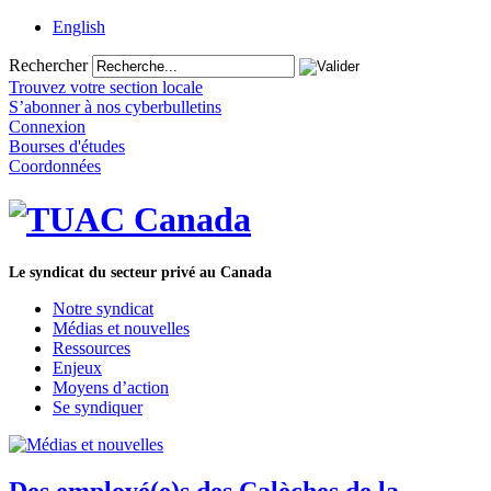
English
Rechercher
Trouvez votre section locale
S’abonner à nos cyberbulletins
Connexion
Bourses d'études
Coordonnées
Le syndicat du secteur privé au Canada
Notre syndicat
Médias et nouvelles
Ressources
Enjeux
Moyens d’action
Se syndiquer
Des employé(e)s des Calèches de la