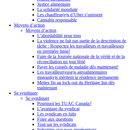
Justice alimentaire
La solidarité mondiale
Les chauffeur(e)s d’Uber s’unissent
Cannabis responsable
Moyens d’action
Moyens d’action
L’abordabilité pour tous
La violence ne fait pas partie de la description de
tâche : Respectez les travailleurs et travailleuses
en première ligne!
Faire de la Journée nationale de la vérité et de la
réconciliation un jour férié
Payer les congés de maladie dès maintenant!
Les travailleur(euse)s agroalimentaires
migrant(e)s méritent la résidence permanente
Mettez fin au lock-out du Heritage Inn dès
maintenant
Se syndiquer
Se syndiquer
Pourquoi les TUAC Canada?
L’avantage du syndicat
Les syndicats en faits
Foire aux questions
Tout sur les syndicats
Industries que nous représentons