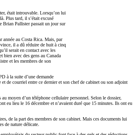
r, était introuvable. Lorsqu’on lui
à. Plus tard, il s’était excusé
e Brian Pallister passait un jour sur
ar année au Costa Rica. Mais, par
ince, il a dû réduire de huit à cinq
’il serait en contact avec les
 et bien avec des gens au Canada
istre et les membres de son
e NPD à la suite d’une demande
 et de courriel entre ce dernier et son chef de cabinet ou son adjoint
 au moyen d’un téléphone cellulaire personnel. Selon le dossier,
t eu lieu le 16 décembre et n’avaient duré que 15 minutes. Ils ont eu
res, de la part des membres de son cabinet. Mais ces documents lui
es de nature délicate.
mployé(e)s du secteur public font face à des gels et des réductions