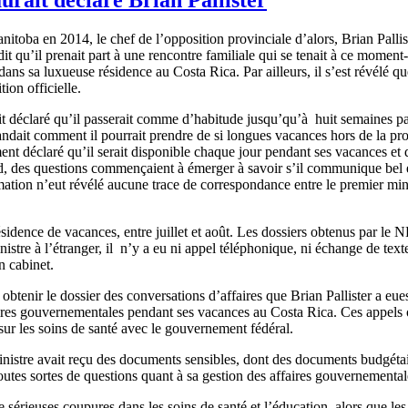
ba en 2014, le chef de l’opposition provinciale d’alors, Brian Palliste
it qu’il prenait part à une rencontre familiale qui se tenait à ce moment-l
s dans sa luxueuse résidence au Costa Rica. Par ailleurs, il s’est révélé qu
ion officielle.
rait déclaré qu’il passerait comme d’habitude jusqu’qu’à huit semaines p
mandait comment il pourrait prendre de si longues vacances hors de la prov
nt déclaré qu’il serait disponible chaque jour pendant ses vacances et qu
rd, des questions commençaient à émerger à savoir s’il communique bel
rmation n’eut révélé aucune trace de correspondance entre le premier min
 résidence de vacances, entre juillet et août. Les dossiers obtenus par l
stre à l’étranger, il n’y a eu ni appel téléphonique, ni échange de texte
on cabinet.
nir le dossier des conversations d’affaires que Brian Pallister a eues
ires gouvernementales pendant ses vacances au Costa Rica. Ces appels on
sur les soins de santé avec le gouvernement fédéral.
nistre avait reçu des documents sensibles, dont des documents budgétai
outes sortes de questions quant à sa gestion des affaires gouvernemental
ieuses coupures dans les soins de santé et l’éducation, alors que les e