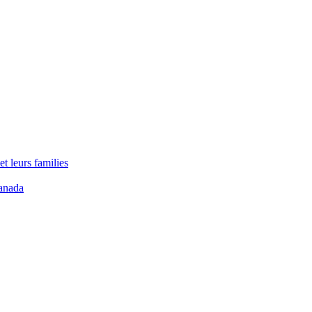
t leurs families
anada