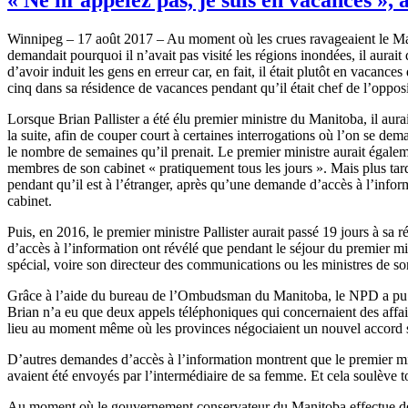
Winnipeg – 17 août 2017 – Au moment où les crues ravageaient le Manito
demandait pourquoi il n’avait pas visité les régions inondées, il aurait d
d’avoir induit les gens en erreur car, en fait, il était plutôt en vacance
cinq dans sa résidence de vacances pendant qu’il était chef de l’opposit
Lorsque Brian Pallister a été élu premier ministre du Manitoba, il au
la suite, afin de couper court à certaines interrogations où l’on se de
le nombre de semaines qu’il prenait. Le premier ministre aurait égaleme
membres de son cabinet « pratiquement tous les jours ». Mais plus ta
pendant qu’il est à l’étranger, après qu’une demande d’accès à l’info
cabinet.
Puis, en 2016, le premier ministre Pallister aurait passé 19 jours à sa
d’accès à l’information ont révélé que pendant le séjour du premier mini
spécial, voire son directeur des communications ou les ministres de s
Grâce à l’aide du bureau de l’Ombudsman du Manitoba, le NPD a pu obte
Brian n’a eu que deux appels téléphoniques qui concernaient des affa
lieu au moment même où les provinces négociaient un nouvel accord 
D’autres demandes d’accès à l’information montrent que le premier mi
avaient été envoyés par l’intermédiaire de sa femme. Et cela soulève t
Au moment où le gouvernement conservateur du Manitoba effectue de sér