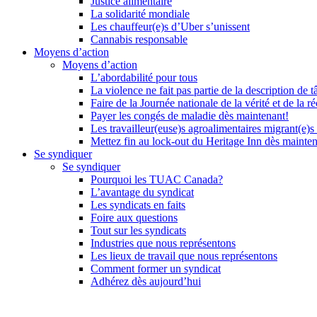
Justice alimentaire
La solidarité mondiale
Les chauffeur(e)s d’Uber s’unissent
Cannabis responsable
Moyens d’action
Moyens d’action
L’abordabilité pour tous
La violence ne fait pas partie de la description de t
Faire de la Journée nationale de la vérité et de la ré
Payer les congés de maladie dès maintenant!
Les travailleur(euse)s agroalimentaires migrant(e)s
Mettez fin au lock-out du Heritage Inn dès mainte
Se syndiquer
Se syndiquer
Pourquoi les TUAC Canada?
L’avantage du syndicat
Les syndicats en faits
Foire aux questions
Tout sur les syndicats
Industries que nous représentons
Les lieux de travail que nous représentons
Comment former un syndicat
Adhérez dès aujourd’hui