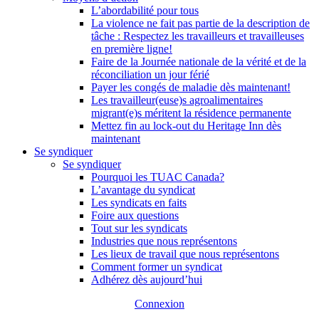
L’abordabilité pour tous
La violence ne fait pas partie de la description de
tâche : Respectez les travailleurs et travailleuses
en première ligne!
Faire de la Journée nationale de la vérité et de la
réconciliation un jour férié
Payer les congés de maladie dès maintenant!
Les travailleur(euse)s agroalimentaires
migrant(e)s méritent la résidence permanente
Mettez fin au lock-out du Heritage Inn dès
maintenant
Se syndiquer
Se syndiquer
Pourquoi les TUAC Canada?
L’avantage du syndicat
Les syndicats en faits
Foire aux questions
Tout sur les syndicats
Industries que nous représentons
Les lieux de travail que nous représentons
Comment former un syndicat
Adhérez dès aujourd’hui
Connexion