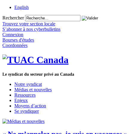
English
Rechercher
Trouvez votre section locale
S’abonner à nos cyberbulletins
Connexion
Bourses d'études
Coordonnées
Le syndicat du secteur privé au Canada
Notre syndicat
Médias et nouvelles
Ressources
Enjeux
Moyens d’action
Se syndiquer
« Ne m’appelez pas, je suis en vacances »,