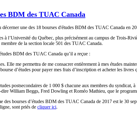
tudes BDM des TUAC Canada
 vu décerner une des 18 bourses d'études BDM des TUAC Canada en 20
res à l’Université du Québec, plus précisément au campus de Trois-Riviè
tre membre de la section locale 501 des TUAC Canada.
e d’études BDM des TUAC Canada qu’il a reçue :
udes. Elle me permettra de me consacrer entièrement à mes études mainten
r ma bourse d’études pour payer mes frais d’inscription et acheter les l
udes postsecondaires de 1 000 $ chacune aux membres du syndicat, à leu
st-à-dire William Beggs, Fred Dowling et Roméo Mathieu, que le prog
me des bourses d’études BDM des TUAC Canada de 2017 est le 30 septem
ligne, sont priés de
cliquer ici
.