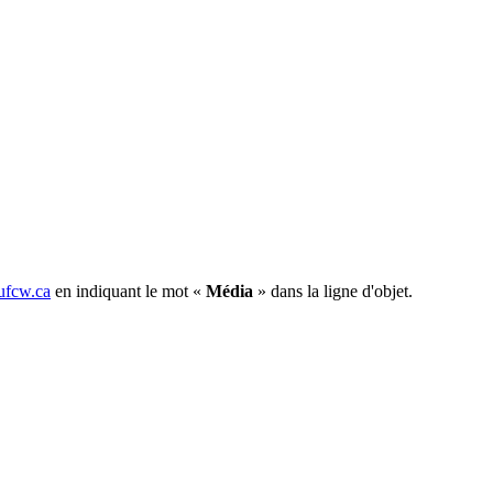
fcw.ca
en indiquant le mot «
Média
» dans la ligne d'objet.