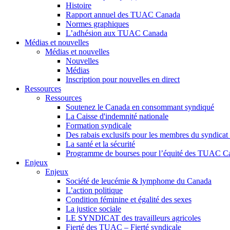
Histoire
Rapport annuel des TUAC Canada
Normes graphiques
L’adhésion aux TUAC Canada
Médias et nouvelles
Médias et nouvelles
Nouvelles
Médias
Inscription pour nouvelles en direct
Ressources
Ressources
Soutenez le Canada en consommant syndiqué
La Caisse d'indemnité nationale
Formation syndicale
Des rabais exclusifs pour les membres du syndicat e
La santé et la sécurité
Programme de bourses pour l’équité des TUAC C
Enjeux
Enjeux
Société de leucémie & lymphome du Canada
L’action politique
Condition féminine et égalité des sexes
La justice sociale
LE SYNDICAT des travailleurs agricoles
Fierté des TUAC – Fierté syndicale