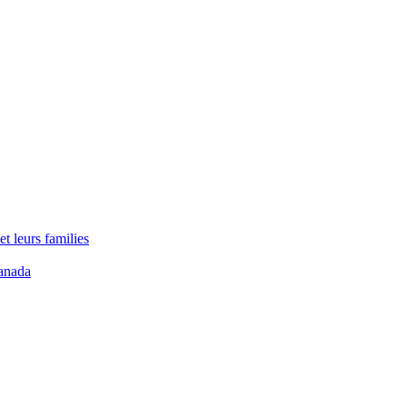
t leurs families
anada