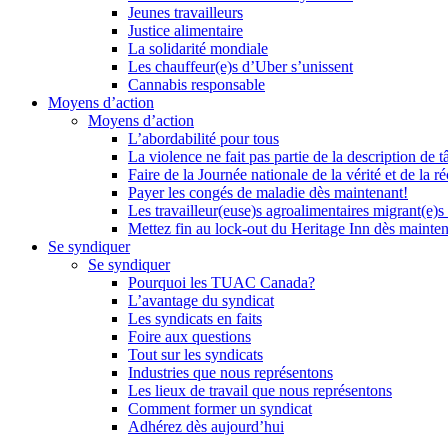
Jeunes travailleurs
Justice alimentaire
La solidarité mondiale
Les chauffeur(e)s d’Uber s’unissent
Cannabis responsable
Moyens d’action
Moyens d’action
L’abordabilité pour tous
La violence ne fait pas partie de la description de t
Faire de la Journée nationale de la vérité et de la ré
Payer les congés de maladie dès maintenant!
Les travailleur(euse)s agroalimentaires migrant(e)s
Mettez fin au lock-out du Heritage Inn dès mainte
Se syndiquer
Se syndiquer
Pourquoi les TUAC Canada?
L’avantage du syndicat
Les syndicats en faits
Foire aux questions
Tout sur les syndicats
Industries que nous représentons
Les lieux de travail que nous représentons
Comment former un syndicat
Adhérez dès aujourd’hui