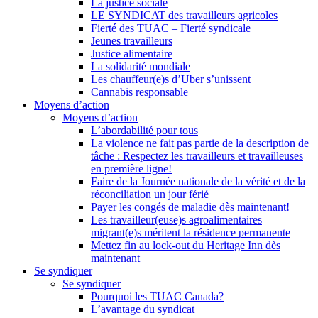
La justice sociale
LE SYNDICAT des travailleurs agricoles
Fierté des TUAC – Fierté syndicale
Jeunes travailleurs
Justice alimentaire
La solidarité mondiale
Les chauffeur(e)s d’Uber s’unissent
Cannabis responsable
Moyens d’action
Moyens d’action
L’abordabilité pour tous
La violence ne fait pas partie de la description de
tâche : Respectez les travailleurs et travailleuses
en première ligne!
Faire de la Journée nationale de la vérité et de la
réconciliation un jour férié
Payer les congés de maladie dès maintenant!
Les travailleur(euse)s agroalimentaires
migrant(e)s méritent la résidence permanente
Mettez fin au lock-out du Heritage Inn dès
maintenant
Se syndiquer
Se syndiquer
Pourquoi les TUAC Canada?
L’avantage du syndicat