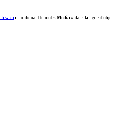
fcw.ca
en indiquant le mot «
Média
» dans la ligne d'objet.