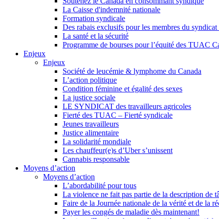
Soutenez le Canada en consommant syndiqué
La Caisse d'indemnité nationale
Formation syndicale
Des rabais exclusifs pour les membres du syndicat e
La santé et la sécurité
Programme de bourses pour l’équité des TUAC C
Enjeux
Enjeux
Société de leucémie & lymphome du Canada
L’action politique
Condition féminine et égalité des sexes
La justice sociale
LE SYNDICAT des travailleurs agricoles
Fierté des TUAC – Fierté syndicale
Jeunes travailleurs
Justice alimentaire
La solidarité mondiale
Les chauffeur(e)s d’Uber s’unissent
Cannabis responsable
Moyens d’action
Moyens d’action
L’abordabilité pour tous
La violence ne fait pas partie de la description de t
Faire de la Journée nationale de la vérité et de la ré
Payer les congés de maladie dès maintenant!