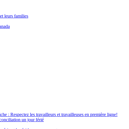
t leurs families
anada
âche : Respectez les travailleurs et travailleuses en première ligne!
conciliation un jour férié