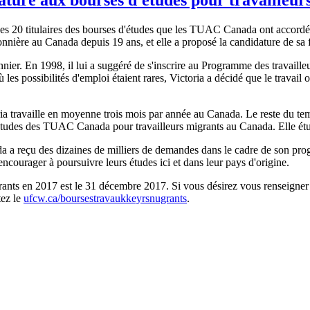
des 20 titulaires des bourses d'études que les TUAC Canada ont accordé
nnière au Canada depuis 19 ans, et elle a proposé la candidature de sa f
nier. En 1998, il lui a suggéré de s'inscrire au Programme des travail
 les possibilités d'emploi étaient rares, Victoria a décidé que le travail
a travaille en moyenne trois mois par année au Canada. Le reste du tem
 d'études des TUAC Canada pour travailleurs migrants au Canada. Elle 
ada a reçu des dizaines de milliers de demandes dans le cadre de son p
ncourager à poursuivre leurs études ici et dans leur pays d'origine.
rants en 2017 est le 31 décembre 2017. Si vous désirez vous renseigner
tez le
ufcw.ca/boursestravaukkeyrsnugrants
.