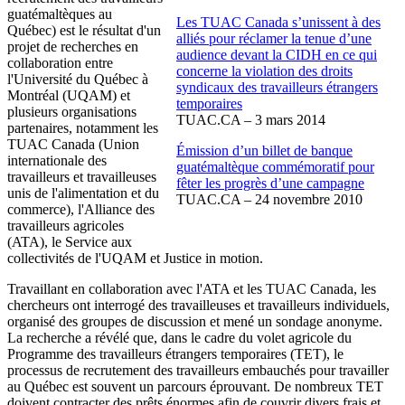
guatémaltèques au
Les TUAC Canada s’unissent à des
Québec) est le résultat d'un
alliés pour réclamer la tenue d’une
projet de recherches en
audience devant la CIDH en ce qui
collaboration entre
concerne la violation des droits
l'Université du Québec à
syndicaux des travailleurs étrangers
Montréal (UQAM) et
temporaires
plusieurs organisations
TUAC.CA – 3 mars 2014
partenaires, notamment les
TUAC Canada (Union
Émission d’un billet de banque
internationale des
guatémaltèque commémoratif pour
travailleurs et travailleuses
fêter les progrès d’une campagne
unis de l'alimentation et du
TUAC.CA – 24 novembre 2010
commerce), l'Alliance des
travailleurs agricoles
(ATA), le Service aux
collectivités de l'UQAM et Justice in motion.
Travaillant en collaboration avec l'ATA et les TUAC Canada, les
chercheurs ont interrogé des travailleuses et travailleurs individuels,
organisé des groupes de discussion et mené un sondage anonyme.
La recherche a révélé que, dans le cadre du volet agricole du
Programme des travailleurs étrangers temporaires (TET), le
processus de recrutement des travailleurs embauchés pour travailler
au Québec est souvent un parcours éprouvant. De nombreux TET
doivent contracter des prêts énormes afin de couvrir divers frais et