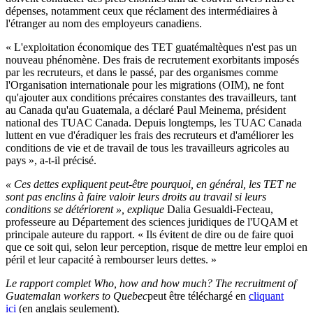
dépenses, notamment ceux que réclament des intermédiaires à
l'étranger au nom des employeurs canadiens.
« L'exploitation économique des TET guatémaltèques n'est pas un
nouveau phénomène. Des frais de recrutement exorbitants imposés
par les recruteurs, et dans le passé, par des organismes comme
l'Organisation internationale pour les migrations (OIM), ne font
qu'ajouter aux conditions précaires constantes des travailleurs, tant
au Canada qu'au Guatemala, a déclaré Paul Meinema, président
national des TUAC Canada. Depuis longtemps, les TUAC Canada
luttent en vue d'éradiquer les frais des recruteurs et d'améliorer les
conditions de vie et de travail de tous les travailleurs agricoles au
pays », a-t-il précisé.
« Ces dettes expliquent peut-être pourquoi, en général, les TET ne
sont pas enclins à faire valoir leurs droits au travail si leurs
conditions se détériorent », explique
Dalia Gesualdi-Fecteau,
professeure au Département des sciences juridiques de l'UQAM et
principale auteure du rapport. « Ils évitent de dire ou de faire quoi
que ce soit qui, selon leur perception, risque de mettre leur emploi en
péril et leur capacité à rembourser leurs dettes. »
Le rapport complet
Who, how and how much? The recruitment of
Guatemalan workers to Quebec
peut être téléchargé en
cliquant
ici
(en anglais seulement).