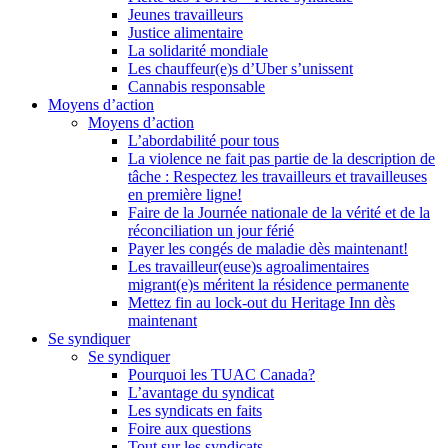
Jeunes travailleurs
Justice alimentaire
La solidarité mondiale
Les chauffeur(e)s d’Uber s’unissent
Cannabis responsable
Moyens d’action
Moyens d’action
L’abordabilité pour tous
La violence ne fait pas partie de la description de
tâche : Respectez les travailleurs et travailleuses
en première ligne!
Faire de la Journée nationale de la vérité et de la
réconciliation un jour férié
Payer les congés de maladie dès maintenant!
Les travailleur(euse)s agroalimentaires
migrant(e)s méritent la résidence permanente
Mettez fin au lock-out du Heritage Inn dès
maintenant
Se syndiquer
Se syndiquer
Pourquoi les TUAC Canada?
L’avantage du syndicat
Les syndicats en faits
Foire aux questions
Tout sur les syndicats