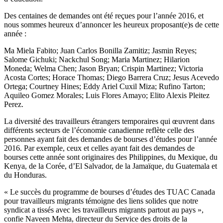
Des centaines de demandes ont été reçues pour l’année 2016, et
nous sommes heureux d’annoncer les heureux proposant(e)s de cette
année :
Ma Miela Fabito; Juan Carlos Bonilla Zamitiz; Jasmin Reyes;
Salome Gichuki; Nackchul Song; Maria Martinez; Hilarion
Moneda; Welma Chen; Jason Bryan; Crispin Martinez; Victoria
Acosta Cortes; Horace Thomas; Diego Barrera Cruz; Jesus Acevedo
Ortega; Courtney Hines; Eddy Ariel Cuxil Miza; Rufino Tarton;
Aquileo Gomez Morales; Luis Flores Amayo; Elito Alexis Pleitez
Perez.
La diversité des travailleurs étrangers temporaires qui œuvrent dans
différents secteurs de l’économie canadienne reflète celle des
personnes ayant fait des demandes de bourses d’études pour l’année
2016. Par exemple, ceux et celles ayant fait des demandes de
bourses cette année sont originaires des Philippines, du Mexique, du
Kenya, de la Corée, d’El Salvador, de la Jamaïque, du Guatemala et
du Honduras.
« Le succès du programme de bourses d’études des TUAC Canada
pour travailleurs migrants témoigne des liens solides que notre
syndicat a tissés avec les travailleurs migrants partout au pays »,
confie Naveen Mehta, directeur du Service des droits de la