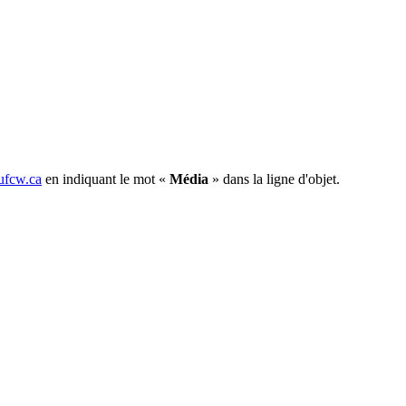
fcw.ca
en indiquant le mot «
Média
» dans la ligne d'objet.