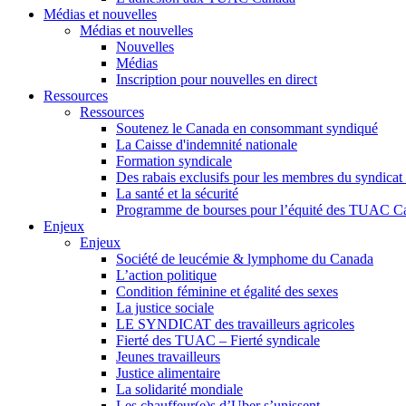
Médias et nouvelles
Médias et nouvelles
Nouvelles
Médias
Inscription pour nouvelles en direct
Ressources
Ressources
Soutenez le Canada en consommant syndiqué
La Caisse d'indemnité nationale
Formation syndicale
Des rabais exclusifs pour les membres du syndicat e
La santé et la sécurité
Programme de bourses pour l’équité des TUAC C
Enjeux
Enjeux
Société de leucémie & lymphome du Canada
L’action politique
Condition féminine et égalité des sexes
La justice sociale
LE SYNDICAT des travailleurs agricoles
Fierté des TUAC – Fierté syndicale
Jeunes travailleurs
Justice alimentaire
La solidarité mondiale
Les chauffeur(e)s d’Uber s’unissent