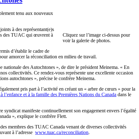
mblement tenu aux nouveaux
oints à des représentant(e)s
liés des TUAC qui œuvrent à
Cliquez sur l’image ci-dessus pour
voir la galerie de photos.
ermis d’établir le cadre de
 pour amorcer la réconciliation en milieu de travail.
née nationale des Autochtones », de dire le président Meinema. « En
de nos collectivités. Ce rendez-vous représente une excellente occasion
estions autochtones », précise le confrère Meinema.
galement pris part à l’activité en créant un « arbre de cœurs » pour la
 à l’enfance et à la famille des Premières Nations du Canada
dans le
re syndicat manifeste continuellement son engagement envers l’égalité
anada », explique le confrère Flett.
vec des membres des TUAC Canada venant de diverses collectivités
rouvant à l’adresse
www.tuac.ca/reconciliation
.