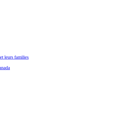
t leurs families
anada