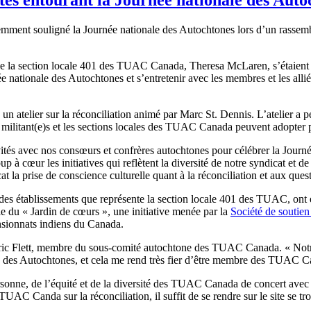
mment souligné la Journée nationale des Autochtones lors d’un rasse
 de la section locale 401 des TUAC Canada, Theresa McLaren, s’étaient j
nationale des Autochtones et s’entretenir avec les membres et les al
 à un atelier sur la réconciliation animé par Marc St. Dennis. L’atelier a p
les militant(e)s et les sections locales des TUAC Canada peuvent adopter
ivités avec nos consœurs et confrères autochtones pour célébrer la Jour
p à cœur les initiatives qui reflètent la diversité de notre syndicat et 
cat la prise de conscience culturelle quant à la réconciliation et aux qu
 des établissements que représente la section locale 401 des TUAC, ont é
tie du « Jardin de cœurs », une initiative menée par la
Société de soutien
nsionnats indiens du Canada.
e Eric Flett, membre du sous-comité autochtone des TUAC Canada. « Not
ale des Autochtones, et cela me rend très fier d’être membre des TUAC C
 personne, de l’équité et de la diversité des TUAC Canada de concert a
TUAC Canda sur la réconciliation, il suffit de se rendre sur le site se t