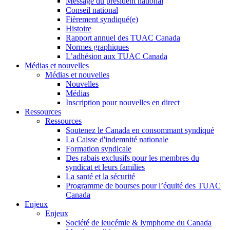
Message du président national
Conseil national
Fièrement syndiqué(e)
Histoire
Rapport annuel des TUAC Canada
Normes graphiques
L’adhésion aux TUAC Canada
Médias et nouvelles
Médias et nouvelles
Nouvelles
Médias
Inscription pour nouvelles en direct
Ressources
Ressources
Soutenez le Canada en consommant syndiqué
La Caisse d'indemnité nationale
Formation syndicale
Des rabais exclusifs pour les membres du
syndicat et leurs families
La santé et la sécurité
Programme de bourses pour l’équité des TUAC
Canada
Enjeux
Enjeux
Société de leucémie & lymphome du Canada