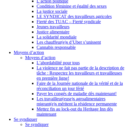
L’action politique
Condition féminine et égalité des sexes
La justice sociale
LE SYNDICAT des travailleurs agricoles
Fierté des TUAC – Fierté syndicale
Jeunes travailleurs
Justice alimentaire
La solidarité mondiale
Les chauffeur(e)s d’Uber s’unissent
Cannabis responsable
Moyens d’action
Moyens d’action
L’abordabilité pour tous
La violence ne fait pas partie de la description de
tâche : Respectez les travailleurs et travailleuses
en première ligne!
Faire de la Journée nationale de la vérité et de la
réconciliation un jour férié
Payer les congés de maladie dès maintenant!
Les travailleur(euse)s agroalimentaires
migrant(e)s méritent la résidence permanente
Mettez fin au lock-out du Heritage Inn dès
maintenant
Se syndiquer
Se syndiquer