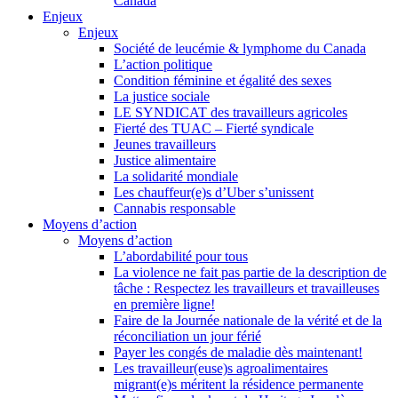
Canada
Enjeux
Enjeux
Société de leucémie & lymphome du Canada
L’action politique
Condition féminine et égalité des sexes
La justice sociale
LE SYNDICAT des travailleurs agricoles
Fierté des TUAC – Fierté syndicale
Jeunes travailleurs
Justice alimentaire
La solidarité mondiale
Les chauffeur(e)s d’Uber s’unissent
Cannabis responsable
Moyens d’action
Moyens d’action
L’abordabilité pour tous
La violence ne fait pas partie de la description de
tâche : Respectez les travailleurs et travailleuses
en première ligne!
Faire de la Journée nationale de la vérité et de la
réconciliation un jour férié
Payer les congés de maladie dès maintenant!
Les travailleur(euse)s agroalimentaires
migrant(e)s méritent la résidence permanente