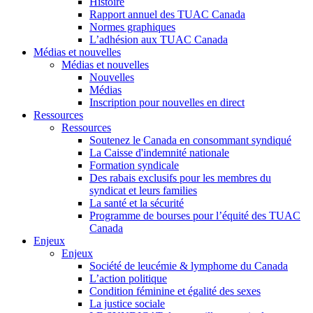
Histoire
Rapport annuel des TUAC Canada
Normes graphiques
L’adhésion aux TUAC Canada
Médias et nouvelles
Médias et nouvelles
Nouvelles
Médias
Inscription pour nouvelles en direct
Ressources
Ressources
Soutenez le Canada en consommant syndiqué
La Caisse d'indemnité nationale
Formation syndicale
Des rabais exclusifs pour les membres du
syndicat et leurs families
La santé et la sécurité
Programme de bourses pour l’équité des TUAC
Canada
Enjeux
Enjeux
Société de leucémie & lymphome du Canada
L’action politique
Condition féminine et égalité des sexes
La justice sociale