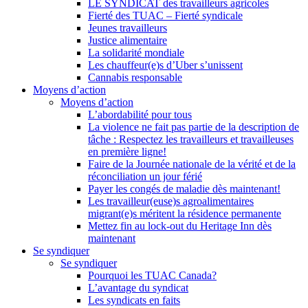
LE SYNDICAT des travailleurs agricoles
Fierté des TUAC – Fierté syndicale
Jeunes travailleurs
Justice alimentaire
La solidarité mondiale
Les chauffeur(e)s d’Uber s’unissent
Cannabis responsable
Moyens d’action
Moyens d’action
L’abordabilité pour tous
La violence ne fait pas partie de la description de
tâche : Respectez les travailleurs et travailleuses
en première ligne!
Faire de la Journée nationale de la vérité et de la
réconciliation un jour férié
Payer les congés de maladie dès maintenant!
Les travailleur(euse)s agroalimentaires
migrant(e)s méritent la résidence permanente
Mettez fin au lock-out du Heritage Inn dès
maintenant
Se syndiquer
Se syndiquer
Pourquoi les TUAC Canada?
L’avantage du syndicat
Les syndicats en faits