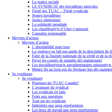
La justice sociale
LE SYNDICAT des travailleurs agricoles
Fierté des TUAC – Fierté syndicale
Jeunes travailleurs
Justice alimentaire
La solidarité mondiale
Les chauffeur(e)s d’Uber s’unissent
Cannabis responsable
Moyens d’action
Moyens d’action
L’abordabilité pour tous
La violence ne fait pas partie de la description de t
Faire de la Journée nationale de la vérité et de la ré
Payer les congés de maladie dès maintenant!
Les travailleur(euse)s agroalimentaires migrant(e)s
Mettez fin au lock-out du Heritage Inn dès mainte
Se syndiquer
Se syndiquer
Pourquoi les TUAC Canada?
L’avantage du syndicat
Les syndicats en faits
Foire aux questions
Tout sur les syndicats
Industries que nous représentons
Les lieux de travail que nous représentons