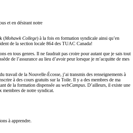
ous
et en
désirant
notre
 (
Mohawk College
)
à
la
fois
en formation
syndicale
ainsi
qu’en
ident
de la section locale 864 des
TUAC
Canada!
ions en
tous
genres. Il ne
faudrait
pas
croire
pour
autant
que
je
sais
tout
ssède
de
l’assurance
au lieu
d’avoir
peur
lorsque
je
m’acquitte
de
mes
du travail de la
Nouvelle-Écosse
,
j’ai
transmis
des
renseignements
à
inscrire
à
des
cours
gratuits
sur
la Toile. Il y a des
membres
de ma
tant
de la formation
dispensée
au
webCampus
.
D’ailleurs
,
il
existe
une
x
membres
de
notre
syndicat
.
ions
à
apprendre
.