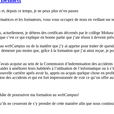
s
et,
depuis
ce
temps, je ne
peux
plus
m’en
passer.
rmatrices
et les
formateurs
,
vous
vous
occupez
de
nous
en
veillant
sur
n
s,
actuellement
, je
détiens
des
certificats
décernés
par le
collège
Mohawk
que
c’est
ce
qui
explique
en
bonne
partie
que
j’aie
réussi
à
devenir
prés
au
webCampus
ou
de la
matière
que
j’y
ai
apprise pour
traiter
de quest
n
demeure
pas
moins
que
,
grâce
à
la formation
que
j’ai
ainsi
reçue
, je
po
.
’avais
acquise
au
sein
de la Commission
d’indemnisation
des accidents 
s
aider
à
améliorer
leurs
habiletés
à
l’utilisation
de
l’informatique
ou
à
s’
ouvelle
carrière
après
avoir
lu
,
appris
ou
acquis
quelque
chose en
profi
ion
des accidents et qui
est
fort
impressionnée
de
voir
ce
qu’on
offre
au
hâte
de
poursuivre
ma formation au
webCampus
!
u’ils
ne
cesseront
de
s’y
prendre
de
cette
manière
afin
que
nous
continu