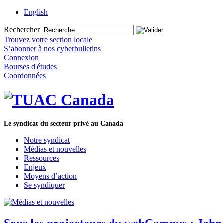
English
Rechercher
Trouvez votre section locale
S’abonner à nos cyberbulletins
Connexion
Bourses d'études
Coordonnées
Le syndicat du secteur privé au Canada
Notre syndicat
Médias et nouvelles
Ressources
Enjeux
Moyens d’action
Se syndiquer
Sous les projecteurs du webCampus : John