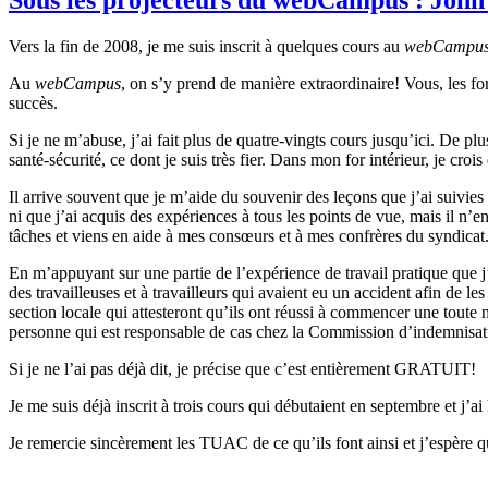
Vers
la fin de 2008, je me
suis
inscrit
à
quelques
cours
au
webCampu
Au
webCampus
, on
s’y
prend
de
manière
extraordinaire!
Vous
, les
fo
succès
.
Si je ne
m’abuse
,
j’ai
fait plus de
quatre-vingts
cours
jusqu’ici
. De plu
santé-sécurité
,
ce
dont
je
suis
très
fier
.
Dans
mon
for
intérieur
, je
crois
Il arrive
souvent
que
je
m’aide
du souvenir des
leçons
que
j’ai
suivies
ni
que
j’ai
acquis
des
expériences
à
tous
les points de
vue
,
mais
il
n’e
tâches
et
viens
en aide
à
mes
consœurs
et
à
mes
confrères
du
syndicat
En
m’appuyant
sur
une
partie
de
l’expérience
de travail
pratique
que
j
des
travailleuses
et
à
travailleurs
qui
avaient
eu
un accident
afin
de le
section locale qui
attesteront
qu’ils
ont
réussi
à
commencer
une
toute
n
personne
qui
est
responsable
de
cas
chez
la Commission
d’indemnisat
Si je ne
l’ai
pas
déjà
dit
, je
précise
que
c’est
entièrement
GRATUIT
!
Je me
suis
déjà
inscrit
à
trois
cours
qui
débutaient
en
septembre
et
j’ai
Je
remercie
sincèrement
les
TUAC
de
ce
qu’ils
font
ainsi
et
j’espère
q