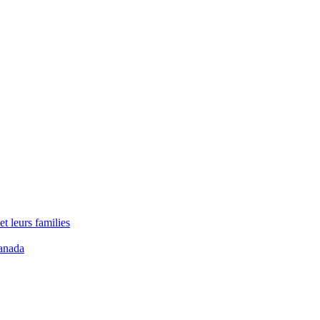
t leurs families
anada