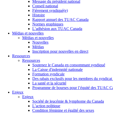
Message du président national
Conseil national
Fièrement syndiqué(e)
Histoire
Rapport annuel des TUAC Canada
Normes graphiques
L’adhésion aux TUAC Canada
Médias et nouvelles
Médias et nouvelles
Nouvelles
Médias
Inscription pour nouvelles en direct
Ressources
Ressources
Soutenez le Canada en consommant syndiqué
La Caisse d'indemnité nationale
Formation syndicale
Des rabais exclusifs pour les membres du syndicat e
La santé et la sécurité
Programme de bourses pour l’équité des TUAC C
Enjeux
Enjeux
Société de leucémie & lymphome du Canada
L’action politique
Condition féminine et égalité des sexes