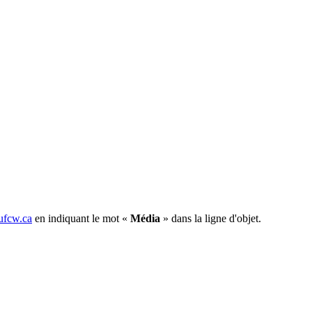
fcw.ca
en indiquant le mot «
Média
» dans la ligne d'objet.