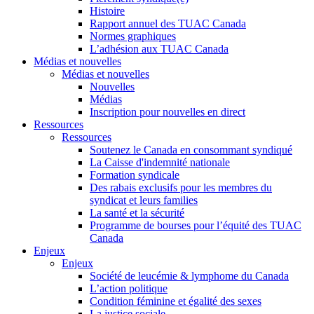
Histoire
Rapport annuel des TUAC Canada
Normes graphiques
L’adhésion aux TUAC Canada
Médias et nouvelles
Médias et nouvelles
Nouvelles
Médias
Inscription pour nouvelles en direct
Ressources
Ressources
Soutenez le Canada en consommant syndiqué
La Caisse d'indemnité nationale
Formation syndicale
Des rabais exclusifs pour les membres du
syndicat et leurs families
La santé et la sécurité
Programme de bourses pour l’équité des TUAC
Canada
Enjeux
Enjeux
Société de leucémie & lymphome du Canada
L’action politique
Condition féminine et égalité des sexes
La justice sociale