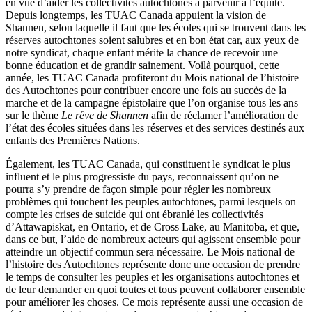
en vue d’aider les collectivités autochtones à parvenir à l’équité.
Depuis longtemps, les TUAC Canada appuient la vision de
Shannen, selon laquelle il faut que les écoles qui se trouvent dans les
réserves autochtones soient salubres et en bon état car, aux yeux de
notre syndicat, chaque enfant mérite la chance de recevoir une
bonne éducation et de grandir sainement. Voilà pourquoi, cette
année, les TUAC Canada profiteront du Mois national de l’histoire
des Autochtones pour contribuer encore une fois au succès de la
marche et de la campagne épistolaire que l’on organise tous les ans
sur le thème
Le rêve de Shannen
afin de réclamer l’amélioration de
l’état des écoles situées dans les réserves et des services destinés aux
enfants des Premières Nations.
Également, les TUAC Canada, qui constituent le syndicat le plus
influent et le plus progressiste du pays, reconnaissent qu’on ne
pourra s’y prendre de façon simple pour régler les nombreux
problèmes qui touchent les peuples autochtones, parmi lesquels on
compte les crises de suicide qui ont ébranlé les collectivités
d’Attawapiskat, en Ontario, et de Cross Lake, au Manitoba, et que,
dans ce but, l’aide de nombreux acteurs qui agissent ensemble pour
atteindre un objectif commun sera nécessaire. Le Mois national de
l’histoire des Autochtones représente donc une occasion de prendre
le temps de consulter les peuples et les organisations autochtones et
de leur demander en quoi toutes et tous peuvent collaborer ensemble
pour améliorer les choses. Ce mois représente aussi une occasion de