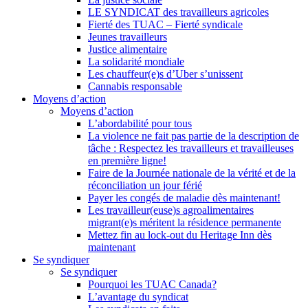
LE SYNDICAT des travailleurs agricoles
Fierté des TUAC – Fierté syndicale
Jeunes travailleurs
Justice alimentaire
La solidarité mondiale
Les chauffeur(e)s d’Uber s’unissent
Cannabis responsable
Moyens d’action
Moyens d’action
L’abordabilité pour tous
La violence ne fait pas partie de la description de
tâche : Respectez les travailleurs et travailleuses
en première ligne!
Faire de la Journée nationale de la vérité et de la
réconciliation un jour férié
Payer les congés de maladie dès maintenant!
Les travailleur(euse)s agroalimentaires
migrant(e)s méritent la résidence permanente
Mettez fin au lock-out du Heritage Inn dès
maintenant
Se syndiquer
Se syndiquer
Pourquoi les TUAC Canada?
L’avantage du syndicat